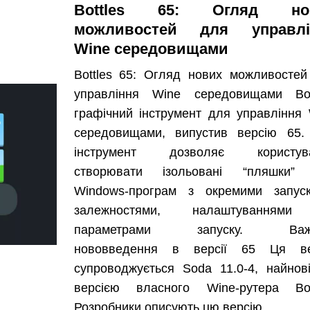
Bottles 65: Огляд но
можливостей для управлі
Wine середовищами
Bottles 65: Огляд нових можливостей
управління Wine середовищами Bott
графічний інструмент для управління
середовищами, випустив версію 65.
інструмент дозволяє користув
створювати ізольовані “пляшки”
Windows-програм з окремими запуск
залежностями, налаштуванням
параметрами запуску. Важл
нововведення в версії 65 Ця ве
супроводжується Soda 11.0-4, найнов
версією власного Wine-рутера Bott
Розробники описують цю версію