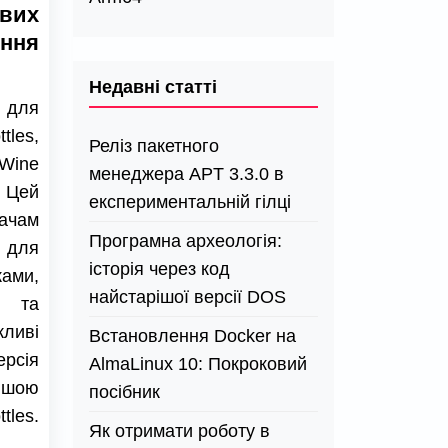
вих
ння
Недавні статті
 для
les,
Реліз пакетного
 Wine
менеджера APT 3.3.0 в
 Цей
експериментальній гілці
ачам
Програмна археологія:
 для
історія через код
ами,
найстарішої версії DOS
и та
иві
Встановлення Docker на
рсія
AlmaLinux 10: Покроковий
ішою
посібник
les.
Як отримати роботу в