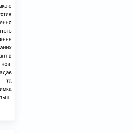
мкою
стив
ення
того
лення
аних
нтів
 нові
адає
і та
имка
ільш