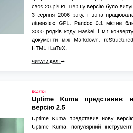
своє 20-річчя. Першу версію було вип
3 серпня 2006 року, і вона працювал
ліцензією GPL. Pandoc 0.1 містив бл
3000 рядків коду Haskell і міг конверт
документи між Markdown, reStructured
HTML і LaTeX,
ЧИТАТИ ДАЛІ
Додатки
Uptime Kuma представив н
версію 2.5
Uptime Kuma представив нову версію
Uptime Kuma, популярний інструмент