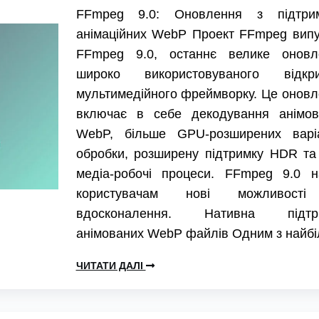
FFmpeg 9.0: Оновлення з підтри
анімаційних WebP Проект FFmpeg випу
FFmpeg 9.0, останнє велике оновл
широко використовуваного відкри
мультимедійного фреймворку. Це онов
включає в себе декодування анімов
WebP, більше GPU-розширених варіа
обробки, розширену підтримку HDR та
медіа-робочі процеси. FFmpeg 9.0 н
користувачам нові можливост
вдосконалення. Нативна підтр
анімованих WebP файлів Одним з найб
ЧИТАТИ ДАЛІ