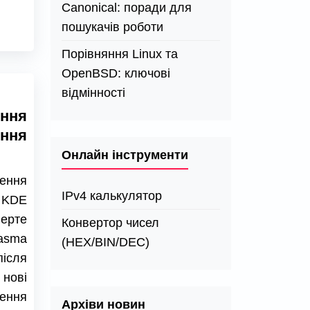
Canonical: поради для
пошукачів роботи
Порівняння Linux та
OpenBSD: ключові
відмінності
ення
ння
Онлайн інструменти
ення
IPv4 калькулятор
 KDE
рте
Конвертор чисел
lasma
(HEX/BIN/DEC)
ісля
 нові
ення
Архіви новин