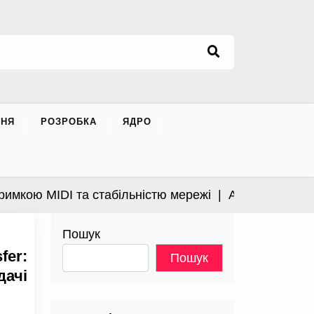
ННЯ
РОЗРОБКА
ЯДРО
ю MIDI та стабільністю мережі |
Apple випустила від
Пошук
er:
Пошук
ачі