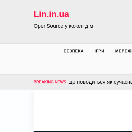
Skip
to
Lin.in.ua
content
OpenSource у кожен дім
БЕЗПЕКА
ІГРИ
МЕРЕЖ
операційна система, що поводиться як сучасна інфр
BREAKING NEWS