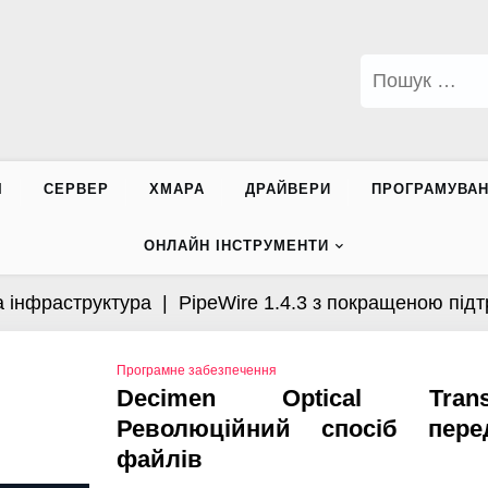
Пошук:
І
СЕРВЕР
ХМАРА
ДРАЙВЕРИ
ПРОГРАМУВА
ОНЛАЙН ІНСТРУМЕНТИ
аструктура |
PipeWire 1.4.3 з покращеною підтримко
Програмне забезпечення
Decimen Optical Transf
Революційний спосіб перед
файлів