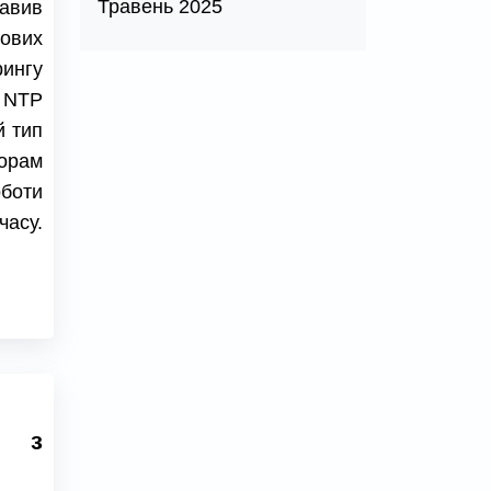
Травень 2025
тавив
нових
ингу
у NTP
й тип
торам
оботи
асу.
я з