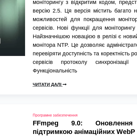
моніторингу з відкритим кодом, предс
версію 2.5. Ця версія містить багато 
можливостей для покращення монітор
сервісів. Нові функції для моніторинг
Найзначнішою новацією в релізі є нови
монітора NTP. Це дозволяє адміністра
перевіряти доступність та коректність р
сервісів протоколу синхронізації ч
Функціональність
ЧИТАТИ ДАЛІ
Програмне забезпечення
FFmpeg 9.0: Оновленн
підтримкою анімаційних WebP