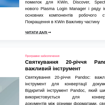
помилок для KWin, Discover, Specta
нового Plasma Login Manager і ряду 
основних компонентів робочого ст
Покращення в KWin Важливу частину
ЧИТАТИ ДАЛІ
Програмне забезпечення
Святкування 20-річчя Pand
важливий інструмент
Святкування 20-річчя Pandoc: важл
інструмент для конвертації докуме
Відкритий інструмент Pandoc, який ш
використовується для конверт
документів між різними форматами, св