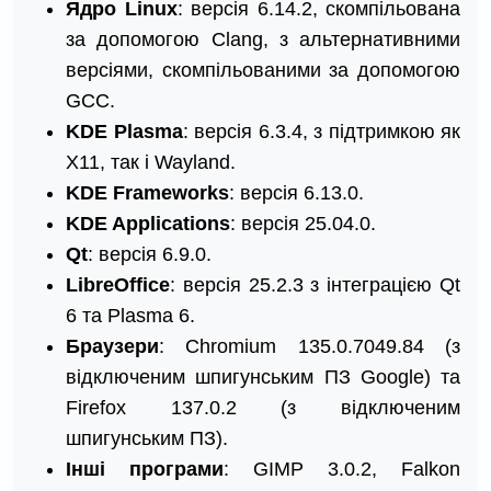
Ядро Linux
: версія 6.14.2, скомпільована
за допомогою Clang, з альтернативними
версіями, скомпільованими за допомогою
GCC.
KDE Plasma
: версія 6.3.4, з підтримкою як
X11, так і Wayland.
KDE Frameworks
: версія 6.13.0.
KDE Applications
: версія 25.04.0.​
Qt
: версія 6.9.0.
LibreOffice
: версія 25.2.3 з інтеграцією Qt
6 та Plasma 6.
Браузери
: Chromium 135.0.7049.84 (з
відключеним шпигунським ПЗ Google) та
Firefox 137.0.2 (з відключеним
шпигунським ПЗ).
Інші програми
: GIMP 3.0.2, Falkon