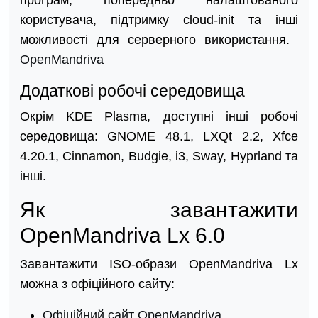
програм, попередньо налаштованого
користувача, підтримку cloud-init та інші
можливості для серверного використання. ​
OpenMandriva
Додаткові робочі середовища
Окрім KDE Plasma, доступні інші робочі
середовища: GNOME 48.1, LXQt 2.2, Xfce
4.20.1, Cinnamon, Budgie, i3, Sway, Hyprland та
інші.
Як завантажити
OpenMandriva Lx 6.0
Завантажити ISO-образи OpenMandriva Lx
можна з офіційного сайту:​
Офіційний сайт OpenMandriva