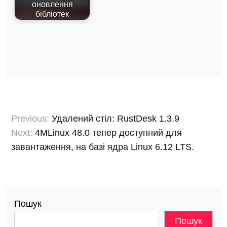
оновлення
бібліотек
Навігація
Previous:
Удалений стіл: RustDesk 1.3.9
записів
Next:
4MLinux 48.0 тепер доступний для
завантаження, на базі ядра Linux 6.12 LTS.
Пошук
Пошук