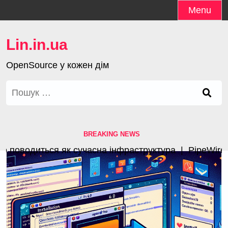
Skip
Menu
to
content
Lin.in.ua
OpenSource у кожен дім
Пошук:
BREAKING NEWS
оводиться як сучасна інфраструктура |
PipeWire 1.4