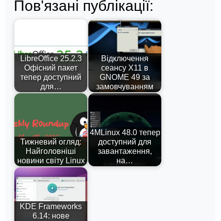
Пов'язані публікації:
LibreOffice 25.2.3
Відключення
Офісний пакет
сеансу X11 в
тепер доступний
GNOME 49 за
для…
замовчуванням
4MLinux 48.0 тепер
Тижневий огляд:
доступний для
Найголовніші
завантаження,
новини світу Linux
на…
KDE Frameworks
6.14: нове