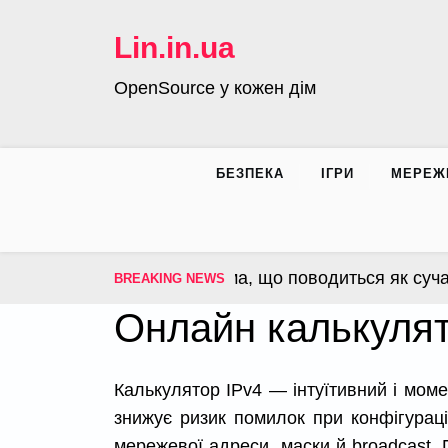
Skip
to
Lin.in.ua
content
OpenSource у кожен дім
БЕЗПЕКА
ІГРИ
МЕРЕЖ
ynOS – операційна система, що поводиться як сучас
BREAKING NEWS
Онлайн калькулят
Калькулятор IPv4 — інтуїтивний і моме
знижує ризик помилок при конфігураці
мережевої адреси, маски й broadcast. 