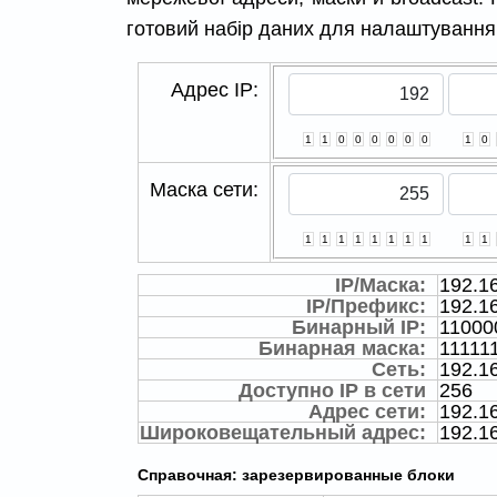
готовий набір даних для налаштування
Адрес IP:
1
1
0
0
0
0
0
0
1
0
Маска сети:
1
1
1
1
1
1
1
1
1
1
IP/Маска:
192.16
IP/Префикс:
192.16
Бинарный IP:
11000
Бинарная маска:
11111
Сеть:
192.16
Доступно IP в сети
256
Адрес сети:
192.16
Широковещательный адрес:
192.1
Справочная: зарезервированные блоки