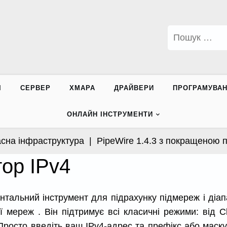
Пошук:
І
СЕРВЕР
ХМАРА
ДРАЙВЕРИ
ПРОГРАМУВА
ОНЛАЙН ІНСТРУМЕНТИ
на інфраструктура |
PipeWire 1.4.3 з покращеною пі
ор IPv4
нтальний інструмент для підрахунку підмереж і діап
ї мереж . Він підтримує всі класичні режими: від C
Просто введіть ваш IPv4-адрес та префікс або маск