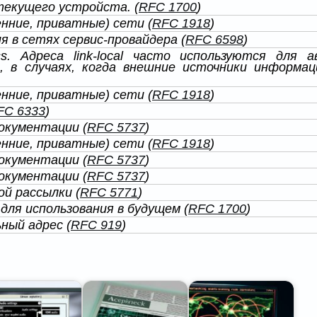
текущего устройста. (
RFC 1700
)
нние, приватные) сети (
RFC 1918
)
я в сетях сервис-провайдера (
RFC 6598
)
ess. Адреса link-local часто используются для
, в случаях, когда внешние источники информац
нние, приватные) сети (
RFC 1918
)
FC 6333
)
документации (
RFC 5737
)
нние, приватные) сети (
RFC 1918
)
документации (
RFC 5737
)
документации (
RFC 5737
)
й рассылки (
RFC 5771
)
для использования в будущем (
RFC 1700
)
ый адрес (
RFC 919
)