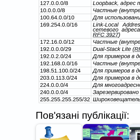
127.0.0.0/8
Loopback, адрес 
10.0.0.0/8
Частные (внутре
100.64.0.0/10
Для использовани
169.254.0.0/16
Link-Local Addr
сетевого адреса
RFC 3927
)
172.16.0.0/12
Частные (внутре
192.0.0.0/29
Dual-Stack Lite (
R
192.0.2.0/24
Для примеров в 
192.168.0.0/16
Частные (внутре
198.51.100.0/24
Для примеров в 
203.0.113.0/24
Для примеров в 
224.0.0.0/4
Для многоадресно
240.0.0.0/4
Зарезервировано 
255.255.255.255/32
Широковещательн
Пов'язані публікації: