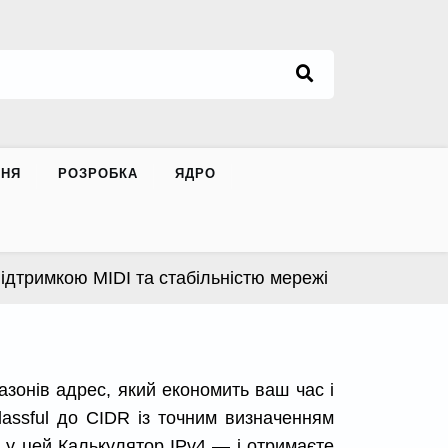
ННЯ
РОЗРОБКА
ЯДРО
дтримкою MIDI та стабільністю мережі |
Apple випуст
азонів адрес, який економить ваш час і
lassful до CIDR із точним визначенням
у у цей Калькулятор IPv4 — і отримаєте