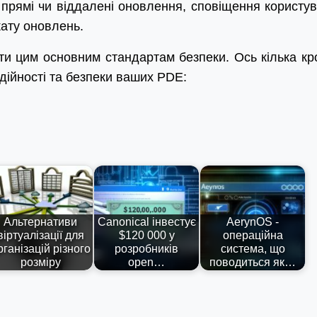
 прямі чи віддалені оновлення, сповіщення користув
кату оновлень.
ти цим основним стандартам безпеки. Ось кілька кро
дійності та безпеки ваших PDE:
Альтернативи
Canonical інвестує
AerynOS -
віртуалізації для
$120 000 у
операційна
рганізацій різного
розробників
система, що
розміру
open…
поводиться як…