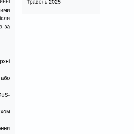
инні
Травень 2025
мими
ісля
а за
рхні
 або
DoS-
яхом
ення