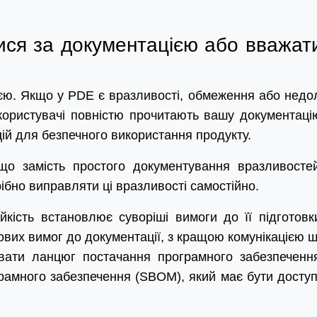
ся за документацією або вважати
ю. Якщо у PDE є вразливості, обмеження або недол
користувачі повністю прочитають вашу документаці
ій для безпечного використання продукту.
що замість простого документування вразливосте
ібно виправляти ці вразливості самостійно.
йкість встановлює суворіші вимоги до її підготовк
ових вимог до документації, з кращою комунікацією 
вати ланцюг постачання програмного забезпеченн
рамного забезпечення (SBOM), який має бути досту