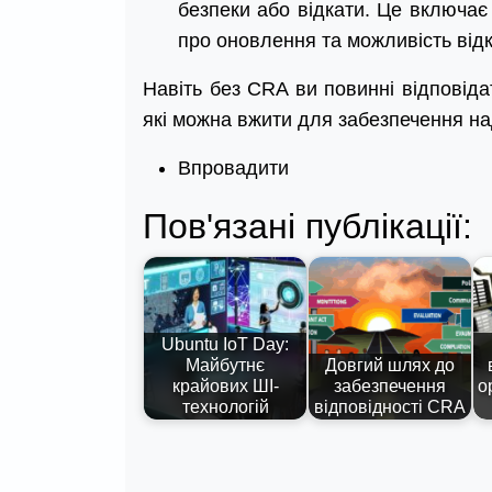
безпеки або відкати. Це включає
про оновлення та можливість від
Навіть без CRA ви повинні відповіда
які можна вжити для забезпечення на
Впровадити
Пов'язані публікації:
Ubuntu IoT Day:
Майбутнє
Довгий шлях до
крайових ШІ-
забезпечення
о
технологій
відповідності CRA