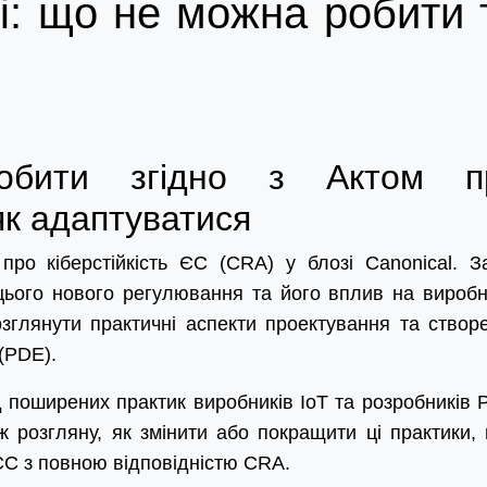
ті: що не можна робити 
бити згідно з Актом п
 як адаптуватися
про кіберстійкість ЄС (CRA) у блозі Canonical. З
цього нового регулювання та його вплив на виробн
зглянути практичні аспекти проектування та створ
(PDE).
д поширених практик виробників IoT та розробників 
ж розгляну, як змінити або покращити ці практики,
ЄС з повною відповідністю CRA.