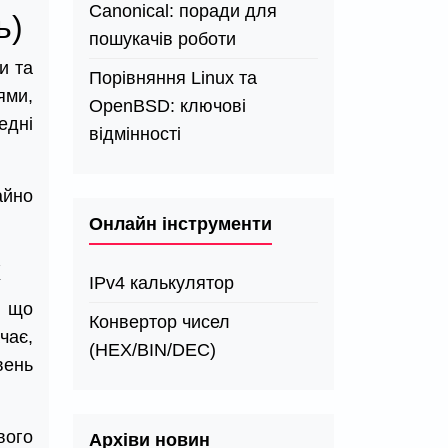
Canonical: поради для
ь)
пошукачів роботи
и та
Порівняння Linux та
ями,
OpenBSD: ключові
едні
відмінності
айно
Онлайн інструменти
х
IPv4 калькулятор
, що
Конвертор чисел
чає,
(HEX/BIN/DEC)
вень
вого
Архіви новин