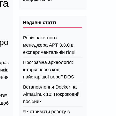
та
Недавні статті
Реліз пакетного
ро
менеджера APT 3.3.0 в
експериментальній гілці
Програмна археологія:
араз
історія через код
иків
найстарішої версії DOS
ення
Встановлення Docker на
AlmaLinux 10: Покроковий
PDE,
посібник
 щоб
Як отримати роботу в