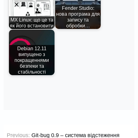
Fender Studio:
нова програма для
MX Linux: що це та
запису та
як його встановити
обробки…
Debian 12.11
випущено з
покращеннями
безпеки та
стабільності
Навігація
Previous:
Git-bug 0.9 – система відстеження