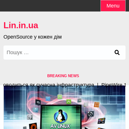
Skip
Menu
to
content
Lin.in.ua
OpenSource у кожен дім
Пошук:
BREAKING NEWS
одиться як сучасна інфраструктура |
PipeWire 1.4.3