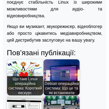
поєднує стабільність Linux із широкими
можливостями для аудіо- та
відеовиробництва.
Якщо ви музикант, звукорежисер, відеоблогер
або просто цікавитесь медіавиробництвом,
цей дистрибутив заслуговує на вашу увагу.
Пов'язані публікації:
Що таке Linux
операційна
Debian операційна
система: Короткий
система: Що це та
екскурс
як встановити