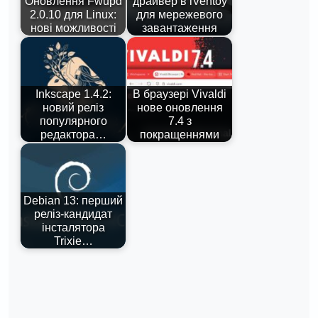
Оновлення Fwupd
драйвер в iVentoy
2.0.10 для Linux:
для мережевого
нові можливості
завантаження
Inkscape 1.4.2:
В браузері Vivaldi
новий реліз
нове оновлення
популярного
7.4 з
редактора…
покращеннями
Debian 13: перший
реліз-кандидат
інсталятора
Trixie…