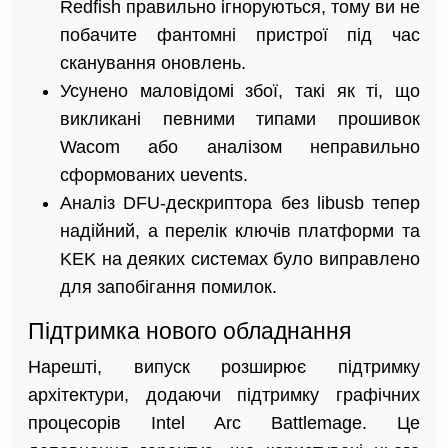
Redfish правильно ігноруються, тому ви не
побачите фантомні пристрої під час
сканування оновлень.
Усунено маловідомі збої, такі як ті, що
викликані певними типами прошивок
Wacom або аналізом неправильно
сформованих uevents.
Аналіз DFU-дескриптора без libusb тепер
надійний, а перелік ключів платформи та
KEK на деяких системах було виправлено
для запобігання помилок.
Підтримка нового обладнання
Нарешті, випуск розширює підтримку
архітектури, додаючи підтримку графічних
процесорів Intel Arc Battlemage. Це