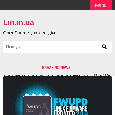
Skip
Menu
to
content
Lin.in.ua
OpenSource у кожен дім
Пошук:
BREAKING NEWS
поводиться як сучасна інфраструктура |
PipeWire 1.