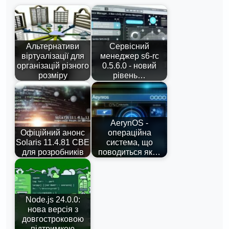
Альтернативи
Сервісний
віртуалізації для
менеджер s6-rc
організацій різного
0.5.6.0 - новий
розміру
рівень…
AerynOS -
Офіційний анонс
операційна
Solaris 11.4.81 CBE
система, що
для розробників
поводиться як…
Node.js 24.0.0:
нова версія з
довгостроковою
підтримкою