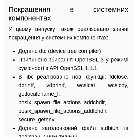
Покращення в системних
компонентах
У цьому випуску також реалізовано значні
покращення у системних компонентах:
Додано dtc (device tree compiler)
Припинено збирання OpenSSL 3 у режимі
сумісності з API OpenSSL 1.1.1
В libc реалізовано нові функції: fdclose,
dprintf, vdprintf, wcslcat, wcslcpy,
getlocalename_l,
posix_spawn_file_actions_addchdir,
posix_spawn_file_actions_addfchdir,
secure_getenv
Додано заголовковий файл stdbit.h та
пов’язані з ним функції