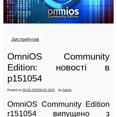
Дистрибутив
OmniOS Community
Edition: новості в
р151054
Posted on
09.05.2025
09.05.2025
by
Admin
OmniOS Community Edition
r151054 випущено з