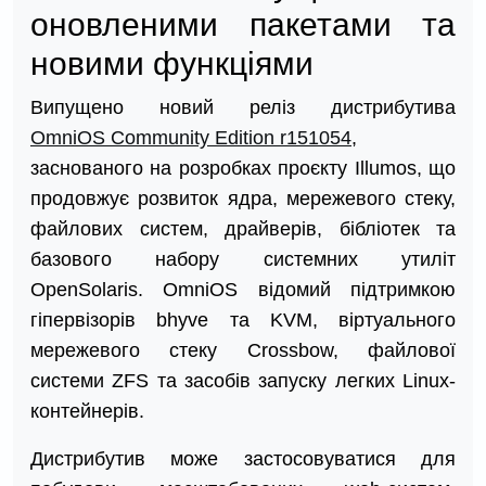
оновленими пакетами та
новими функціями
Випущено новий реліз дистрибутива
OmniOS Community Edition r151054
,
заснованого на розробках проєкту Illumos, що
продовжує розвиток ядра, мережевого стеку,
файлових систем, драйверів, бібліотек та
базового набору системних утиліт
OpenSolaris. OmniOS відомий підтримкою
гіпервізорів bhyve та KVM, віртуального
мережевого стеку Crossbow, файлової
системи ZFS та засобів запуску легких Linux-
контейнерів.
Дистрибутив може застосовуватися для