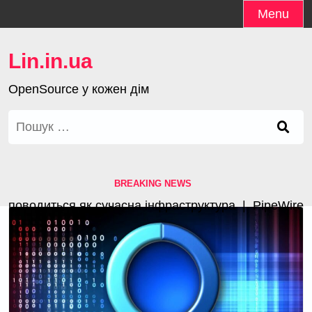
Skip
Menu
to
content
Lin.in.ua
OpenSource у кожен дім
Пошук:
BREAKING NEWS
оводиться як сучасна інфраструктура |
PipeWire 1.4