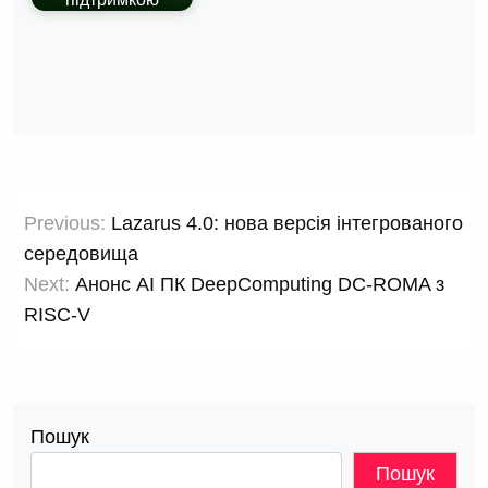
Навігація
Previous:
Lazarus 4.0: нова версія інтегрованого
записів
середовища
Next:
Анонс AI ПК DeepComputing DC-ROMA з
RISC-V
Пошук
Пошук