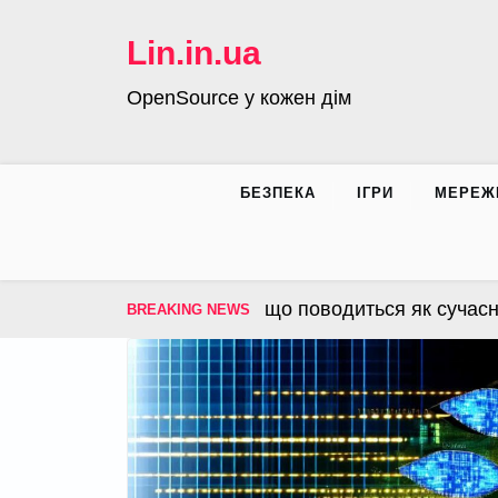
Skip
to
Lin.in.ua
content
OpenSource у кожен дім
БЕЗПЕКА
ІГРИ
МЕРЕЖ
– операційна система, що поводиться як сучасна ін
BREAKING NEWS