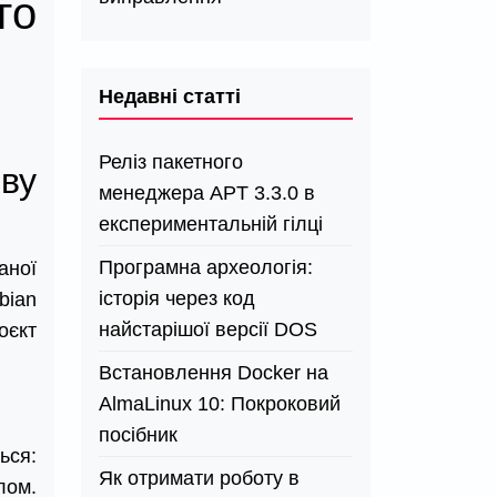
го
Недавні статті
Реліз пакетного
ву
менеджера APT 3.3.0 в
експериментальній гілці
Програмна археологія:
аної
історія через код
bian
найстарішої версії DOS
оєкт
Встановлення Docker на
AlmaLinux 10: Покроковий
посібник
ься:
Як отримати роботу в
лом.