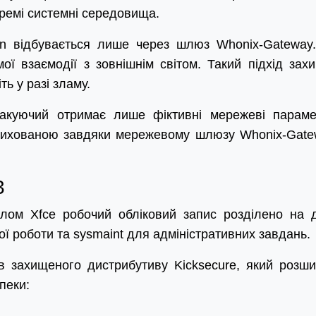
ремі системні середовища.
on відбувається лише через шлюз Whonix-Gateway
ї взаємодії з зовнішнім світом. Такий підхід зах
ть у разі зламу.
такуючий отримає лише фіктивні мережеві параме
рихованою завдяки мережевому шлюзу Whonix-Gate
3
олом Xfce робочий обліковий запис розділено на 
ої роботи та sysmaint для адміністративних завдань.
ів захищеного дистрибутиву Kicksecure, який розш
пеки: