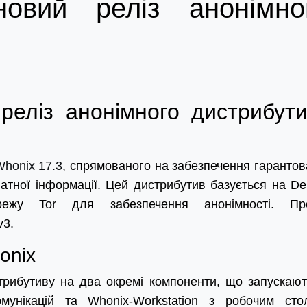
новий реліз анонімно
реліз анонімного дистрибути
Whonix 17.3
, спрямованого на забезпечення гарантов
ватної інформації. Цей дистрибутив базується на De
ежу Tor для забезпечення анонімності. Пр
v3.
onix
трибутиву на два окремі компоненти, що запускают
мунікацій та Whonix-Workstation з робочим сто