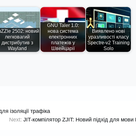
GNU Taler 1.0:
uZZle 2502: новий
нова система
Виявлено нові
легковагий
електронних
уразливості класу
дистрибутив з
платежів у
Spectre-v2 Training
Wayland
Швейцарії
Solo
для ізоляції трафіка
Next:
JIT-компілятор ZJIT: Новий підхід для мови