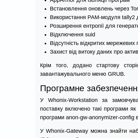
Встановлення оновлень через To
Використання PAM-модуля tally2 д
Розширення ентропії для генерат
Відключення suid
Відсутність відкритих мережевих 
Захист від витоку даних про акти
Крім того, додано стартову стор
завантажувального меню GRUB.
Програмне забезпеченн
У Whonix-Workstation за замовчу
поставку включено такі програми як 
програми anon-gw-anonymizer-config 
У Whonix-Gateway можна знайти набі