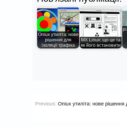
p
Oniux утиліта: нове
рішення для
MX Linux: що це та
ізоляції трафіка
як його встановити
Навігація
Previous:
Oniux утиліта: нове рішення 
записів