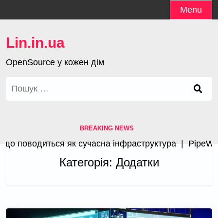
Skip
Menu
to
content
Lin.in.ua
OpenSource у кожен дім
Пошук:
BREAKING NEWS
що поводиться як сучасна інфраструктура |
PipeWire
Категорія:
Додатки