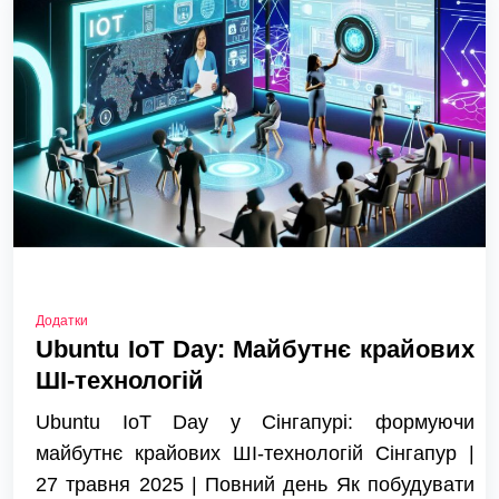
Додатки
Ubuntu IoT Day: Майбутнє крайових
ШІ-технологій
Ubuntu IoT Day у Сінгапурі: формуючи
майбутнє крайових ШІ-технологій Сінгапур |
27 травня 2025 | Повний день Як побудувати