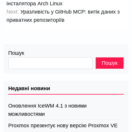
записів
інсталятора Arch Linux
Next:
Уразливість у GitHub MCP: витік даних з
приватних репозиторіїв
Пошук
Пошук
Недавні новини
Оновлення IceWM 4.1 з новими
можливостями
Proxmox презентує нову версію Proxmox VE