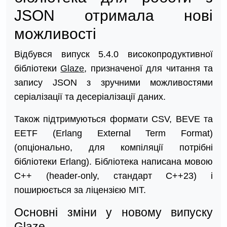
JSON отримала нові
можливості
Відбувся випуск 5.4.0 високопродуктивної
бібліотеки
Glaze
, призначеної для читання та
запису JSON з зручними можливостями
серіалізації та десеріалізації даних.
Також підтримуються формати CSV, BEVE та
EETF (Erlang External Term Format)
(опціонально, для компіляції потрібні
бібліотеки Erlang). Бібліотека написана мовою
C++ (header-only, стандарт C++23) і
поширюється за ліцензією MIT.
Основні зміни у новому випуску
Glaze