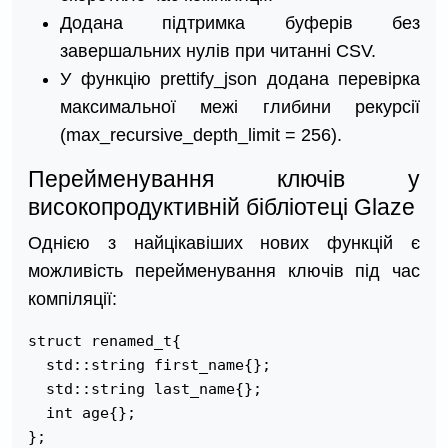
Додана підтримка буферів без
завершальних нулів при читанні CSV.
У функцію prettify_json додана перевірка
максимальної межі глибини рекурсії
(max_recursive_depth_limit = 256).
Перейменування ключів у
високопродуктивній бібліотеці Glaze
Однією з найцікавіших нових функцій є
можливість перейменування ключів під час
компіляції:
struct renamed_t{

  std::string first_name{};

  std::string last_name{};

  int age{};

};
