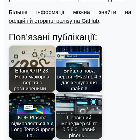
Більше інформації можна знайти на
офіційній сторінці релізу на GitHub
.
Пов'язані публікації:
Erlang/OTP 28:
Вийшла нова
Нова мажорна
версія RHash 1.4.6
версія з
для хешування
розширеними…
файлів
KDE Plasma
Сервісний
відмовляється від
менеджер s6-rc
Long Term Support
0.5.6.0 - новий
на…
рівень…