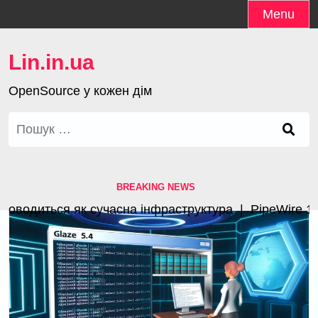
Skip
Menu
to
content
Lin.in.ua
OpenSource у кожен дім
Пошук:
BREAKING NEWS
водиться як сучасна інфраструктура |
PipeWire 1.4.