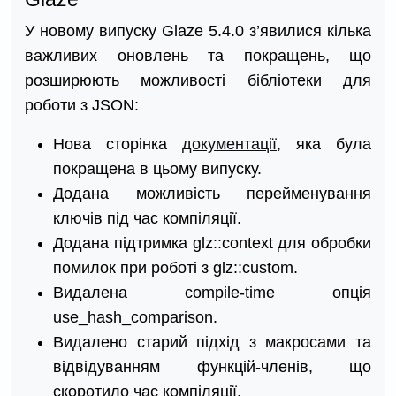
У новому випуску Glaze 5.4.0 з’явилися кілька
важливих оновлень та покращень, що
розширюють можливості бібліотеки для
роботи з JSON:
Нова сторінка
документації
, яка була
покращена в цьому випуску.
Додана можливість перейменування
ключів під час компіляції.
Додана підтримка glz::context для обробки
помилок при роботі з glz::custom.
Видалена compile-time опція
use_hash_comparison.
Видалено старий підхід з макросами та
відвідуванням функцій-членів, що
скоротило час компіляції.