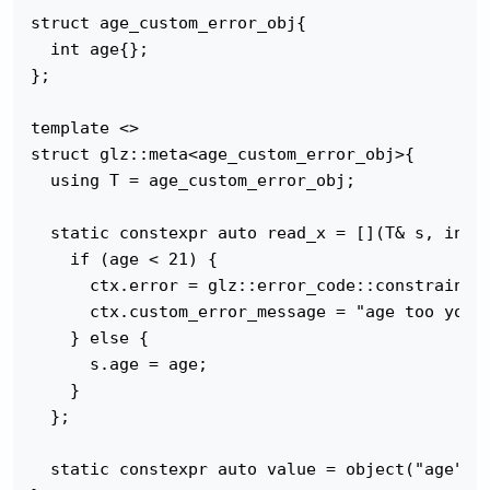
struct age_custom_error_obj{

  int age{};

};

template <>

struct glz::meta<age_custom_error_obj>{

  using T = age_custom_error_obj;

  static constexpr auto read_x = [](T& s, int a
    if (age < 21) {

      ctx.error = glz::error_code::constraint_v
      ctx.custom_error_message = "age too young
    } else {

      s.age = age;

    }

  };

  static constexpr auto value = object("age", g