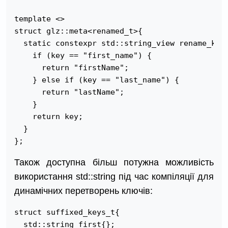
template <>

struct glz::meta<renamed_t>{

  static constexpr std::string_view rename_key(
    if (key == "first_name") {

      return "firstName";

    } else if (key == "last_name") {

      return "lastName";

    }

    return key;

  }

Також доступна більш потужна можливість
використання std::string під час компіляції для
динамічних перетворень ключів:
struct suffixed_keys_t{

  std::string first{};
