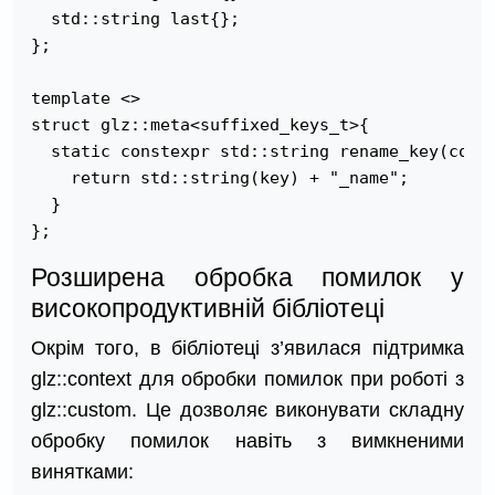
  std::string last{};

};

template <>

struct glz::meta<suffixed_keys_t>{

  static constexpr std::string rename_key(const
    return std::string(key) + "_name";

  }

Розширена обробка помилок у
високопродуктивній бібліотеці
Окрім того, в бібліотеці з’явилася підтримка
glz::context для обробки помилок при роботі з
glz::custom. Це дозволяє виконувати складну
обробку помилок навіть з вимкненими
винятками: