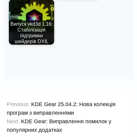
Випуск vkd3d 1.16:
Стабілізація
підтримки
шейдерів DXIL
Навігація
Previous:
KDE Gear 25.04.2: Нова колекція
записів
програм з виправленнями
Next:
KDE Gear: Виправлення помилок у
популярних додатках