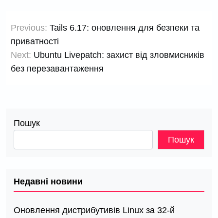
Навігація
Previous:
Tails 6.17: оновлення для безпеки та
записів
приватності
Next:
Ubuntu Livepatch: захист від зловмисників
без перезавантаження
Пошук
Пошук
Недавні новини
Оновлення дистрибутивів Linux за 32-й