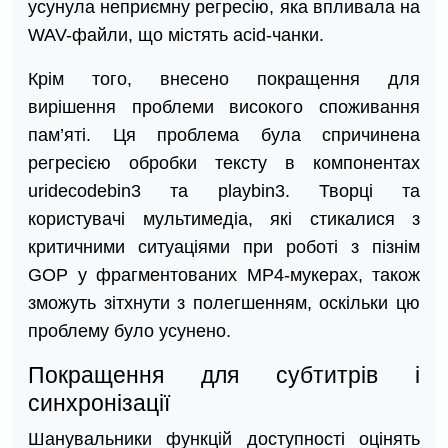
усунула неприємну регресію, яка впливала на
WAV-файли, що містять acid-чанки.
Крім того, внесено покращення для
вирішення проблеми високого споживання
пам’яті. Ця проблема була спричинена
регресією обробки тексту в компонентах
uridecodebin3 та playbin3. Творці та
користувачі мультимедіа, які стикалися з
критичними ситуаціями при роботі з пізнім
GOP у фрагментованих MP4-мукерах, також
зможуть зітхнути з полегшенням, оскільки цю
проблему було усунено.
Покращення для субтитрів і
синхронізації
Шанувальники функцій доступності оцінять