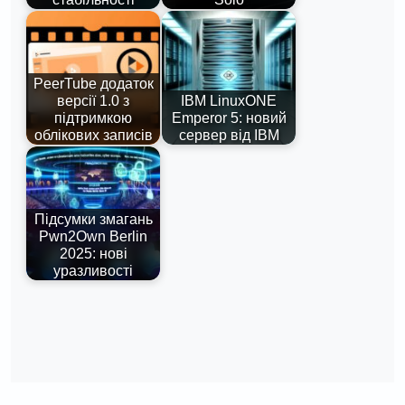
PeerTube додаток
версії 1.0 з
IBM LinuxONE
підтримкою
Emperor 5: новий
облікових записів
сервер від IBM
Підсумки змагань
Pwn2Own Berlin
2025: нові
уразливості