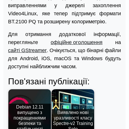
виправленнями у джерелі захоплення
Video4Linux, яке тепер підтримує формати
BT.2100 PQ та розширену колориметрію.
Для отримання додаткової інформації,
перегляньте
офіційне оголошення
на
сайті GStreamer
. Очікується, що бінарні файли
для Android, iOS, macOS та Windows будуть
доступні найближчим часом.
Пов'язані публікації:
Debian 12.11
випущено з
Виявлено нові
покращеннями
уразливості класу
безпеки та
Spectre-v2 Training
стабільності
Solo