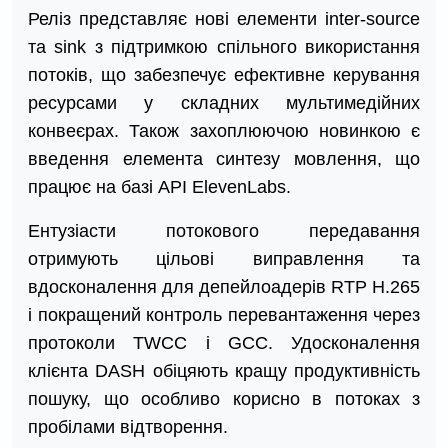
Реліз представляє нові елементи inter-source
та sink з підтримкою спільного використання
потоків, що забезпечує ефективне керування
ресурсами у складних мультимедійних
конвеєрах. Також захоплюючою новинкою є
введення елемента синтезу мовлення, що
працює на базі API ElevenLabs.
Ентузіасти потокового передавання
отримують цільові виправлення та
вдосконалення для депейлоадерів RTP H.265
і покращений контроль перевантаження через
протоколи TWCC і GCC. Удосконалення
клієнта DASH обіцяють кращу продуктивність
пошуку, що особливо корисно в потоках з
пробілами відтворення.