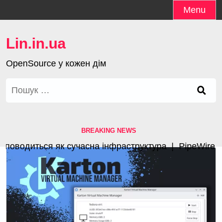
Skip
Menu
to
content
Lin.in.ua
OpenSource у кожен дім
Пошук:
BREAKING NEWS
оводиться як сучасна інфраструктура |
PipeWire 1.4