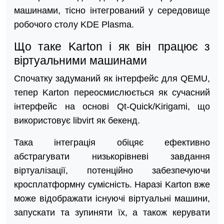
машинами, тісно інтегрований у середовище
робочого столу KDE Plasma.
Що таке Karton і як він працює з
віртуальними машинами
Спочатку задуманий як інтерфейс для QEMU,
тепер Karton переосмислюється як сучасний
інтерфейс на основі Qt-Quick/Kirigami, що
використовує libvirt як бекенд.
Така інтеграція обіцяє ефективно
абстрагувати низькорівневі завдання
віртуалізації, потенційно забезпечуючи
кросплатформну сумісність. Наразі Karton вже
може відображати існуючі віртуальні машини,
запускати та зупиняти їх, а також керувати