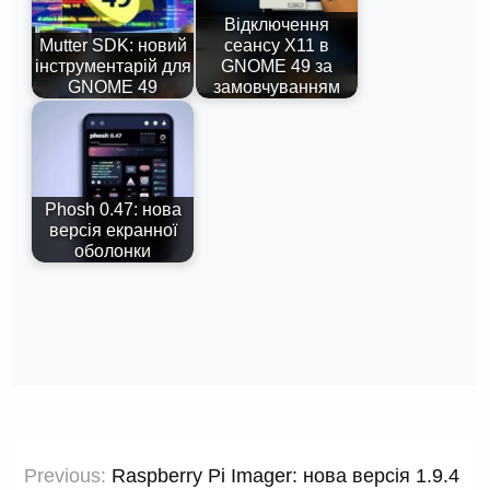
Відключення
Mutter SDK: новий
сеансу X11 в
інструментарій для
GNOME 49 за
GNOME 49
замовчуванням
Phosh 0.47: нова
версія екранної
оболонки
Навігація
Previous:
Raspberry Pi Imager: нова версія 1.9.4