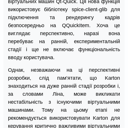
віртуальних машин Qt-Quick. Ця нова функція
використовує бібліотеку spice-client-glib для
підключення та рендерингу кадрів
безпосередньо на QQuickItem. Хоча це
виглядає перспективно, наразі вона
перебуває на ранній, експериментальній
стадії і ще не включає функціональність
вводу користувача.
Однак, незважаючи на ці перспективні
розробки, слід пам’ятати, що Karton
знаходиться на дуже ранній стадії розробки і,
за словами Ліна, може викликати
нестабільність з існуючими віртуальними
машинами. Тому на цьому етапі не
рекомендується використовувати Karton для
керування критично важливими віртуальними