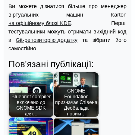
Ви можете дізнатися більше про менеджер
віртуальних машин Karton
на офіційному блозі KDE
. Перші
тестувальники можуть отримати вихідний код
з
Git-репозиторію додатку
та зібрати його
самостійно.
Пов'язані публікації:
GNOME
Blueprint-compiler
Foundation
включено до
призначає Стівена
GNOME SDK
Деобальда
для…
новим…