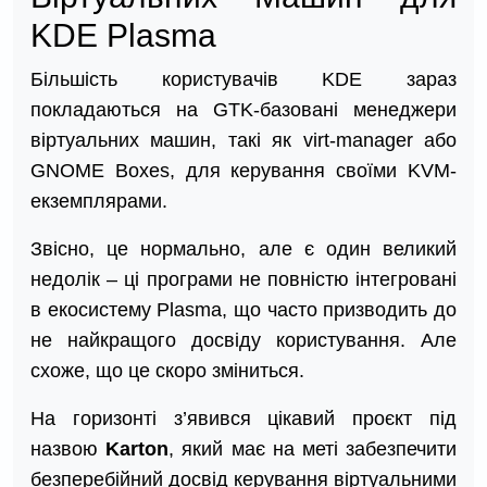
KDE Plasma
Більшість користувачів KDE зараз
покладаються на GTK-базовані менеджери
віртуальних машин, такі як virt-manager або
GNOME Boxes, для керування своїми KVM-
екземплярами.
Звісно, це нормально, але є один великий
недолік – ці програми не повністю інтегровані
в екосистему Plasma, що часто призводить до
не найкращого досвіду користування. Але
схоже, що це скоро зміниться.
На горизонті з’явився цікавий проєкт під
назвою
Karton
, який має на меті забезпечити
безперебійний досвід керування віртуальними