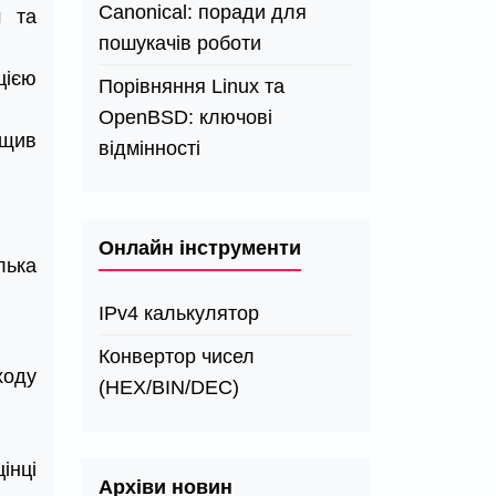
Canonical: поради для
м та
пошукачів роботи
цією
Порівняння Linux та
OpenBSD: ключові
ащив
відмінності
Онлайн інструменти
лька
IPv4 калькулятор
Конвертор чисел
ходу
(HEX/BIN/DEC)
інці
Архіви новин