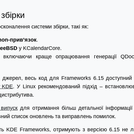
збірки
сконалення системи збірки, такі як:
hon-прив’язок
.
FreeBSD
у KCalendarCore.
, включаючи краще опрацювання генерації QDo
 з джерел, весь код для Frameworks 6.15 доступний
у KDE
. У Linux рекомендований підхід – встановлю
 дистрибутива.
 випуск
для отримання більш детальної інформації
ний список оновлень та виправлень помилок.
ють KDE Frameworks, отримують з версією 6.15 не 