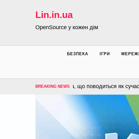
Skip
to
Lin.in.ua
content
OpenSource у кожен дім
БЕЗПЕКА
ІГРИ
МЕРЕЖ
S – операційна система, що поводиться як сучасна 
BREAKING NEWS