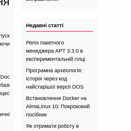
ня
Недавні статті
пуск
Реліз пакетного
уючи
менеджера APT 3.3.0 в
експериментальній гілці
Програмна археологія:
QDoc
історія через код
базі
найстарішої версії DOS
оцес
Встановлення Docker на
AlmaLinux 10: Покроковий
ичні
посібник
Як отримати роботу в