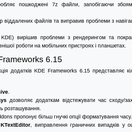
обляє пошкоджені 7z файли, запобігаючи збоя
 віддалених файлів та виправив проблеми з навіга
 KDE) вирішив проблеми з рендерингом та покр
нішої роботи на мобільних пристроях і планшетах.
Frameworks 6.15
кція додатків KDE Frameworks 6.15 представляє кі
ive
.
ays
дозволяє додаткам відстежувати час сходу/за
ть розташування.
ons пропонує більш гнучкі опції форматування часу.
у
KTextEditor
, виправлення граничних випадків у оц