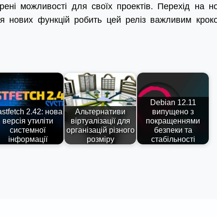
ені можливості для своїх проектів. Перехід на н
ня нових функцій робить цей реліз важливим крок
Debian 12.11
stfetch 2.42: нова
Альтернативи
випущено з
версія утиліти
віртуалізації для
покращеннями
системної
організацій різного
безпеки та
інформації
розміру
стабільності