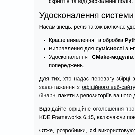
скриптів та віддзеркаленні полів.
Удосконалення системи 
Насамкінець, реліз також включає удо
Краще виявлення та обробка
Pyt
Виправлення для
сумісності з 
Удосконалення
CMake-модулів
попереджень.
Для тих, хто надає перевагу збірці
завантаження з
офіційного веб-сайт
бінарні пакети з репозиторіїв вашого
Відвідайте офіційне
оголошення про
KDE Frameworks 6.15, включаючи пов
Отже, розробники, які використову