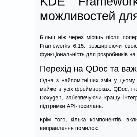
KDE Framewor
можливостей для
Більш ніж через місяць після попе
Frameworks 6.15, розширюючи свою
функціональність для розробників на
Перехід на QDoc та важ
Одна з найпомітніших змін у цьому
майже в усіх фреймворках. QDoc, інс
Doxygen, забезпечуючи кращу інтег
підтримки API-посилань.
Крім того, кілька компонентів, вк
виправлення помилок: