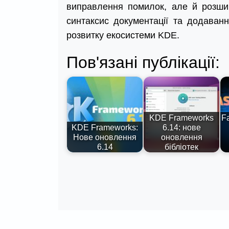
виправлення помилок, але й розшир
синтаксис документації та додаван
розвитку екосистеми KDE.
Пов'язані публікації:
KDE Frameworks
Fa
KDE Frameworks:
6.14: нове
Нове оновлення
оновлення
6.14
бібліотек