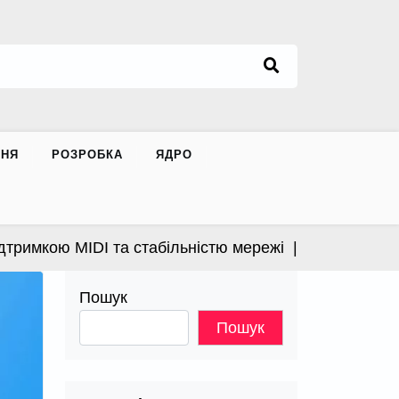
ННЯ
РОЗРОБКА
ЯДРО
имкою MIDI та стабільністю мережі |
Apple випустила
Пошук
Пошук