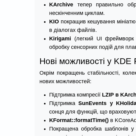
KArchive
тепер правильно обр
нескінченним циклам.
KIO
покращив кешування мініатюр
в діалогах файлів.
Kirigami
(легкий UI фреймворк
обробку сенсорних подій для плав
Нові можливості у KDE 
Окрім покращень стабільності, коле
нових можливостей:
Підтримка компресії
LZIP в KArch
Підтримка
SunEvents у KHolid
сонця для функцій, що враховую
KFormat::formatTime()
в KCoreAdd
Покращена обробка шаблонів 