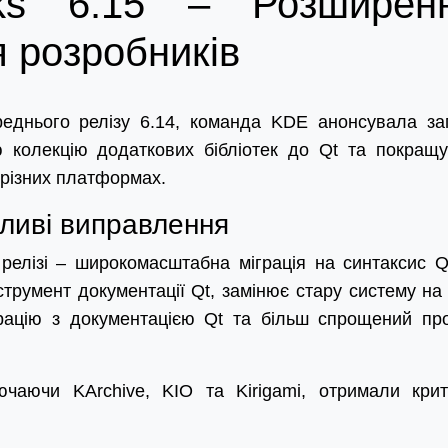
ks 6.15 – Розширен
 розробників
реднього релізу 6.14, команда KDE анонсувала за
 колекцію додаткових бібліотек до Qt та покращ
 різних платформах.
ливі виправлення
 релізі – широкомасштабна міграція на синтаксис 
трумент документації Qt, замінює стару систему на 
рацію з документацією Qt та більш спрощений пр
лючаючи KArchive, KIO та Kirigami, отримали крит