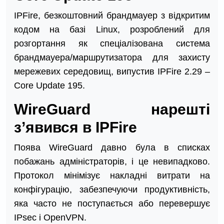
IPFire, безкоштовний брандмауер з відкритим
кодом на базі Linux, розроблений для
розгортання як спеціалізована система
брандмауера/маршрутизатора для захисту
мережевих середовищ, випустив IPFire 2.29 –
Core Update 195.
WireGuard нарешті
з’явився в IPFire
Поява WireGuard давно була в списках
побажань адміністраторів, і це невипадково.
Протокол мінімізує накладні витрати на
конфігурацію, забезпечуючи продуктивність,
яка часто не поступається або перевершує
IPsec і OpenVPN.