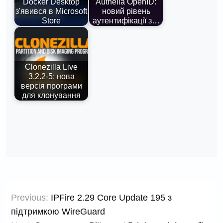
Docker Desktop
Authelia OpenID:
з'явився в Microsoft
новий рівень
Store
аутентифікації з…
Clonezilla Live
3.2.2-5: нова
версія програми
для клонування
Навігація
Previous:
IPFire 2.29 Core Update 195 з
записів
підтримкою WireGuard