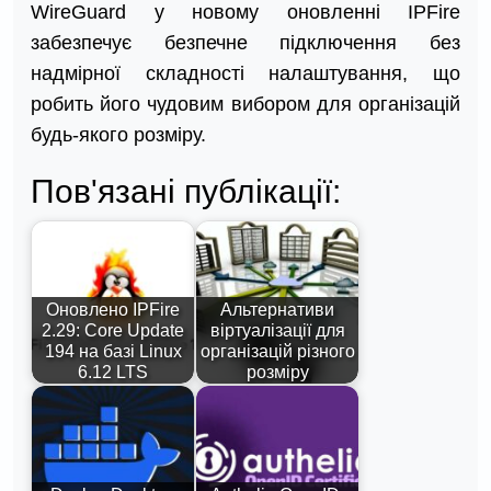
WireGuard у новому оновленні IPFire
забезпечує безпечне підключення без
надмірної складності налаштування, що
робить його чудовим вибором для організацій
будь-якого розміру.
Пов'язані публікації:
Оновлено IPFire
Альтернативи
2.29: Core Update
віртуалізації для
194 на базі Linux
організацій різного
6.12 LTS
розміру