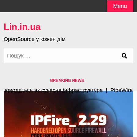
Skip
Menu
to
content
Lin.in.ua
OpenSource у кожен дім
Пошук:
BREAKING NEWS
оводиться як сучасна інфраструктура |
PipeWire 1.4