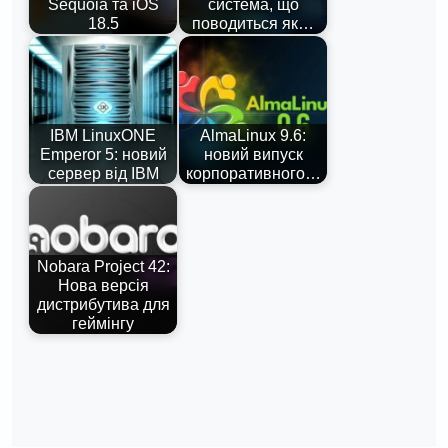
Sequoia та iOS
система, що
18.5
поводиться як…
IBM LinuxONE
AlmaLinux 9.6:
Emperor 5: новий
новий випуск
сервер від IBM
корпоративного…
Nobara Project 42:
Нова версія
дистрибутива для
геймінгу