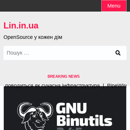
Skip
Menu
to
content
Lin.in.ua
OpenSource у кожен дім
Пошук:
BREAKING NEWS
поводиться як сучасна інфраструктура |
PipeWire 1.