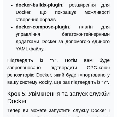
docker-buildx-plugin
: розширення для
Docker, що покращує можливості
створення образів.
docker-compose-plugin
: плагін для
управління багатоконтейнерними
додатками Docker за допомогою єдиного
YAML файлу.
Підтвердіть із “Y”. Потім вам буде
запропоновано підтвердити GPG-ключ
репозиторію Docker, який буде імпортовано у
вашу систему Rocky. Ще раз підтвердіть із “Y”.
Крок 5: Увімкнення та запуск служби
Docker
Тепер ви можете запустити службу Docker і