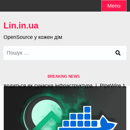
Skip
Menu
to
content
Lin.in.ua
OpenSource у кожен дім
Пошук:
BREAKING NEWS
одиться як сучасна інфраструктура |
PipeWire 1.4.3 