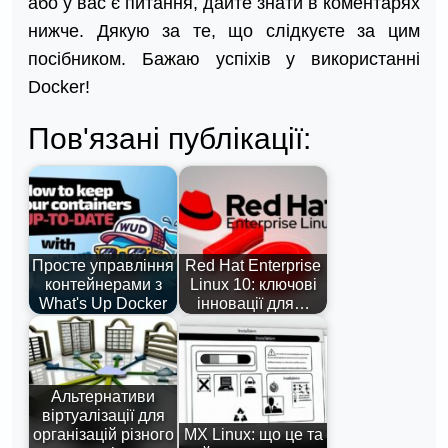
або у вас є питання, дайте знати в коментарях
нижче. Дякую за те, що слідкуєте за цим
посібником. Бажаю успіхів у використанні
Docker!
Пов'язані публікації:
Просте управління
Red Hat Enterprise
контейнерами з
Linux 10: ключові
What's Up Docker
інновації для…
Альтернативи
віртуалізації для
організацій різного
MX Linux: що це та