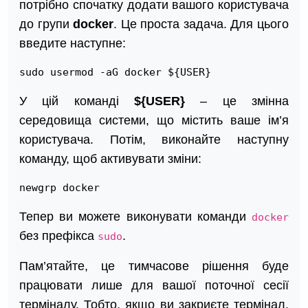
потрібно спочатку додати вашого користувача
до групи
docker
. Це проста задача. Для цього
введите наступне:
sudo usermod -aG docker ${USER}
У цій команді
${USER}
– це змінна
середовища системи, що містить ваше ім’я
користувача. Потім, виконайте наступну
команду, щоб активувати зміни:
newgrp docker
Тепер ви можете виконувати команди
docker
без префікса
.
sudo
Пам’ятайте, це тимчасове рішення буде
працювати лише для вашої поточної сесії
терміналу. Тобто, якщо ви закриєте термінал,