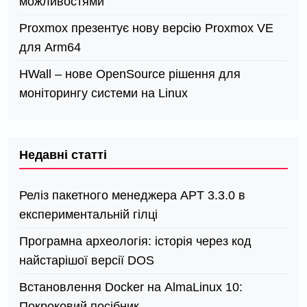
можливостями
Proxmox презентує нову версію Proxmox VE
для Arm64
HWall – нове OpenSource рішення для
моніторингу системи на Linux
Недавні статті
Реліз пакетного менеджера APT 3.3.0 в
експериментальній гілці
Програмна археологія: історія через код
найстарішої версії DOS
Встановлення Docker на AlmaLinux 10:
Покроковий посібник