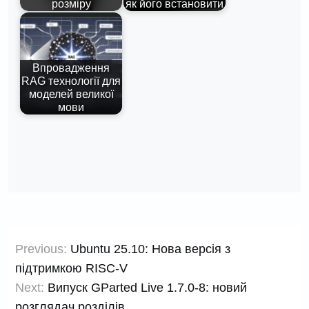
розміру
як його встановити
Впровадження
RAG технології для
моделей великої
мови
Навігація
Previous:
Ubuntu 25.10: Нова версія з
записів
підтримкою RISC-V
Next:
Випуск GParted Live 1.7.0-8: новий
розглядач розділів