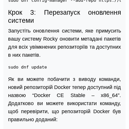
sudo dnf config-manager --add-repo https://dow
Крок 3: Перезапуск оновлення
системи
Запустіть оновлення системи, яке примусить
вашу систему Rocky оновити метадані пакетів
для всіх увімкнених репозиторіїв та доступних
в них пакетів.
sudo dnf update
Як ви можете побачити з виводу команди,
новий репозиторій Docker тепер доступний під
назвою “Docker CE Stable – x86_64”.
Додатково ви можете використати команду,
щоб перевірити, що репозиторій Docker був
правильно доданий: