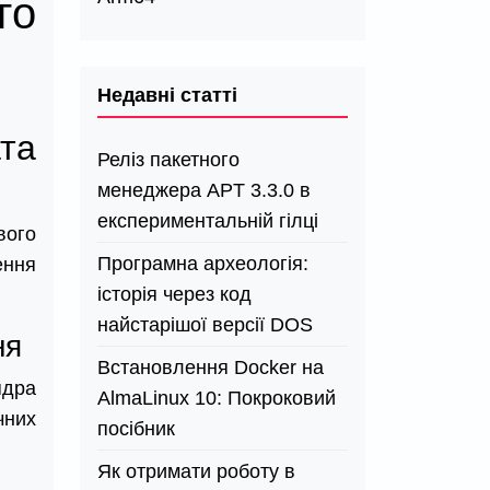
го
Недавні статті
ата
Реліз пакетного
менеджера APT 3.3.0 в
експериментальній гілці
вого
Програмна археологія:
ення
історія через код
найстарішої версії DOS
ня
Встановлення Docker на
ядра
AlmaLinux 10: Покроковий
чних
посібник
Як отримати роботу в