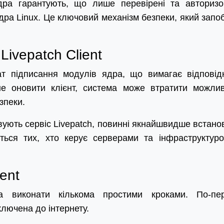
дра гарантують, що лише перевірені та авторизо
дра Linux. Це ключовий механізм безпеки, який запоб
Livepatch Client
ат підписання модулів ядра, що вимагає відповід
не оновити клієнт, система може втратити можлив
зпеки.
овують сервіс Livepatch, повинні якнайшвидше встано
ться тих, хто керує серверами та інфраструктур
ent
а виконати кількома простими кроками. По-пе
лючена до інтернету.