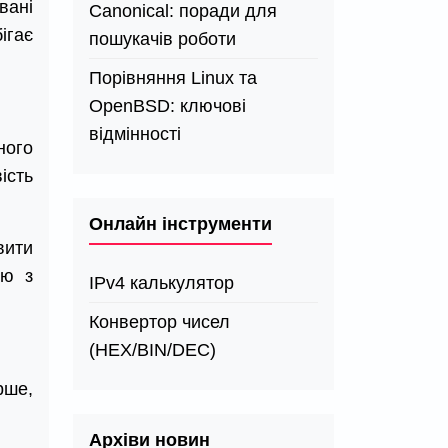
вані
Canonical: поради для
ігає
пошукачів роботи
Порівняння Linux та
OpenBSD: ключові
відмінності
ного
ість
Онлайн інструменти
вити
ою з
IPv4 калькулятор
Конвертор чисел
(HEX/BIN/DEC)
рше,
Архіви новин