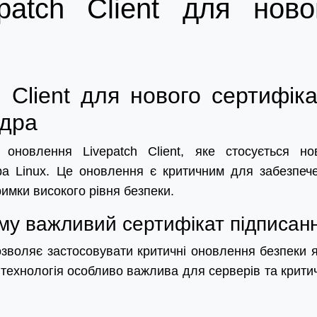
patch Client для ново
 Client для нового сертифік
ядра
оновлення Livepatch Client, яке стосується но
ра Linux. Це оновлення є критичним для забезпеч
имки високого рівня безпеки.
ому важливий сертифікат підписан
дозволяє застосовувати критичні оновлення безпеки 
технологія особливо важлива для серверів та крити