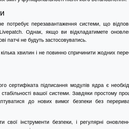
ми
 не потребує перезавантаження системи, що відпов
 Livepatch. Однак, якщо ви відкладатимете оновле
ові патчі не будуть застосовуватись.
кілька хвилин і не повинно спричинити жодних пере
ого сертифіката підписання модулів ядра є необхі
 стабільності вашої системи. Завдяки простому про
птуватися до нових вимог безпеки без перерив
и свої інструменти безпеки, і регулярні оновлен