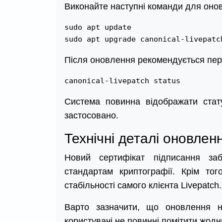
Виконайте наступні команди для оно
sudo apt update

Після оновлення рекомендується пере
Система повинна відображати статус
застосовано.
Технічні деталі оновлен
Новий сертифікат підписання заб
стандартам криптографії. Крім то
стабільності самого клієнта Livepatch.
Варто зазначити, що оновлення не
користувачі не повинні помітити жодн