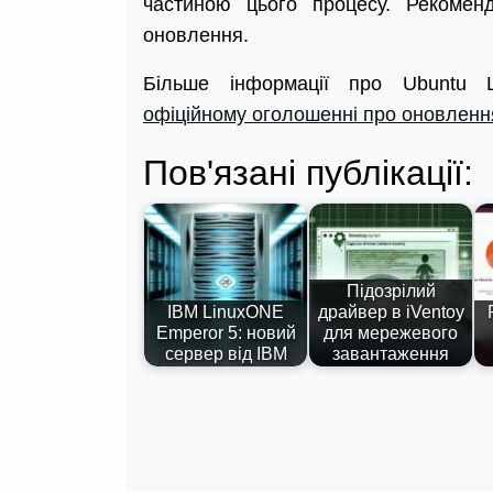
частиною цього процесу. Рекомен
оновлення.
Більше інформації про Ubuntu
офіційному оголошенні про оновленн
Пов'язані публікації:
Підозрілий
IBM LinuxONE
драйвер в iVentoy
Emperor 5: новий
для мережевого
сервер від IBM
завантаження