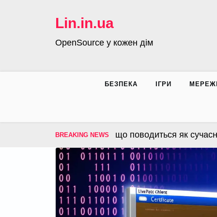
Skip
to
Lin.in.ua
content
OpenSource у кожен дім
БЕЗПЕКА
ІГРИ
МЕРЕЖ
– операційна система, що поводиться як сучасна ін
BREAKING NEWS