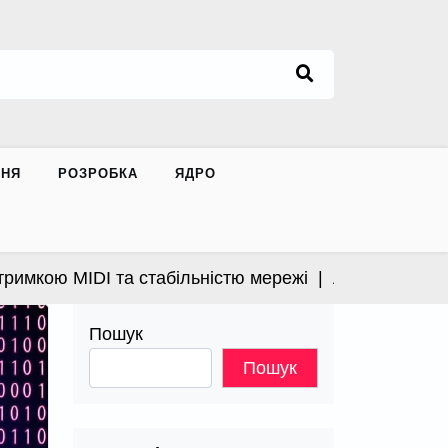
ННЯ
РОЗРОБКА
ЯДРО
ою MIDI та стабільністю мережі |
Apple випустила ві
Пошук
Пошук