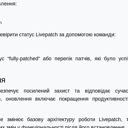
влення:
вірити статус Livepatch за допомогою команди:
 “fully-patched” або перелік патчів, які було усп
ня
езпечує посилений захист та відповідає суча
го, оновлення включає покращення продуктивност
 змінює базову архітектуру роботи Livepatch, 
их змін у функціональності після його встановлення.