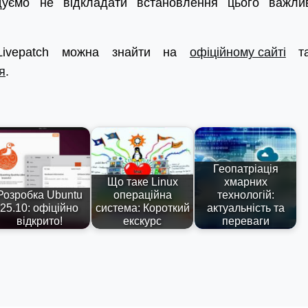
дуємо не відкладати встановлення цього важли
 Livepatch можна знайти на
офіційному сайті
т
я
.
Геопатріація
Що таке Linux
хмарних
Розробка Ubuntu
операційна
технологій:
25.10: офіційно
система: Короткий
актуальність та
відкрито!
екскурс
переваги