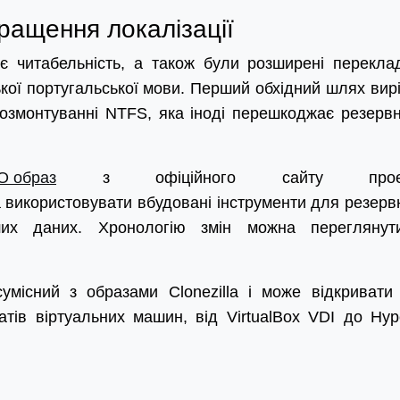
ращення локалізації
 читабельність, а також були розширені перекла
кої португальської мови. Перший обхідний шлях вир
розмонтуванні NTFS, яка іноді перешкоджає резерв
O образ
з офіційного сайту проек
 використовувати вбудовані інструменти для резерв
ших даних. Хронологію змін можна перегляну
сумісний з образами Clonezilla і може відкривати
тів віртуальних машин, від VirtualBox VDI до Hyp