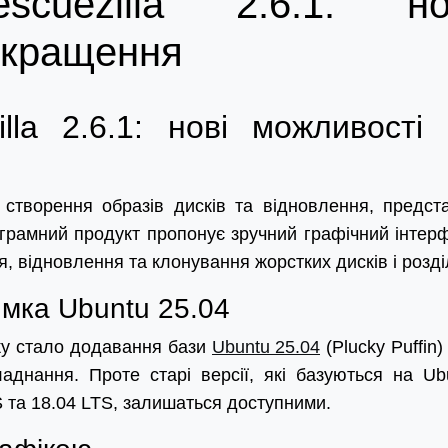
cuezilla 2.6.1: но
окращення
lla 2.6.1: нові можливості 
я створення образів дисків та відновлення, предст
ограмний продукт пропонує зручний графічний інтер
 відновлення та клонування жорстких дисків і розді
имка Ubuntu 25.04
ку стало додавання бази
Ubuntu 25.04
(Plucky Puffin)
аднання. Проте старі версії, які базуються на Ub
TS та 18.04 LTS, залишаться доступними.