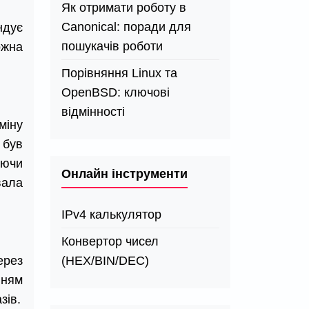
Як отримати роботу в
Canonical: поради для
ндує
пошукачів роботи
ожна
Порівняння Linux та
OpenBSD: ключові
відмінності
міну
 був
уючи
Онлайн інструменти
вала
IPv4 калькулятор
Конвертор чисел
(HEX/BIN/DEC)
ерез
нням
зів.