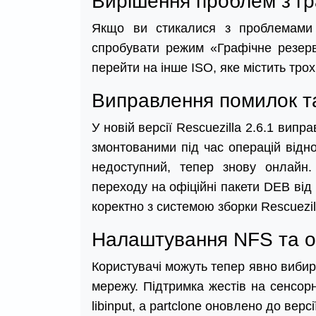
Вирішення проблем з г
Якщо ви стикалися з проблемами 
спробувати режим «Графічне резер
перейти на інше ISO, яке містить тро
Виправлення помилок та
У новій версії Rescuezilla 2.6.1 вип
змонтованими під час операцій відно
недоступний, тепер знову онлайн
переходу на офіційні пакети DEB від 
коректно з системою зборки Rescuezil
Налаштування NFS та о
Користувачі можуть тепер явно вибир
мережу. Підтримка жестів на сенсор
libinput, а partclone оновлено до вер