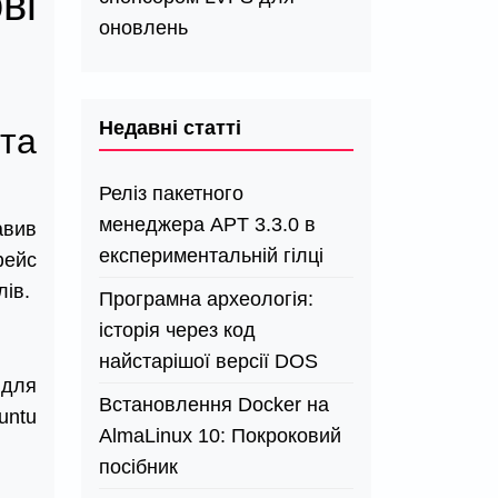
ві
оновлень
Недавні статті
та
Реліз пакетного
менеджера APT 3.3.0 в
авив
експериментальній гілці
фейс
лів.
Програмна археологія:
історія через код
найстарішої версії DOS
 для
Встановлення Docker на
untu
AlmaLinux 10: Покроковий
посібник