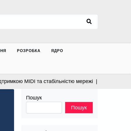
ННЯ
РОЗРОБКА
ЯДРО
имкою MIDI та стабільністю мережі |
Apple випустила
Пошук
Пошук