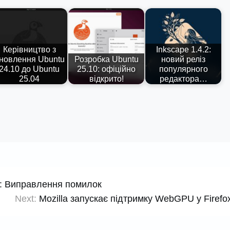
Керівництво з
Inkscape 1.4.2:
новлення Ubuntu
Розробка Ubuntu
новий реліз
24.10 до Ubuntu
25.10: офіційно
популярного
25.04
відкрито!
редактора…
4: Виправлення помилок
Next:
Mozilla запускає підтримку WebGPU у Firefo