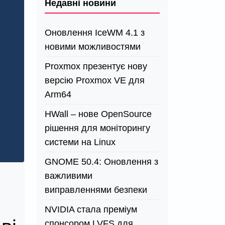
Недавні новини
Оновлення IceWM 4.1 з
новими можливостями
Proxmox презентує нову
версію Proxmox VE для
Arm64
HWall – нове OpenSource
рішення для моніторингу
системи на Linux
GNOME 50.4: Оновлення з
важливими
виправленнями безпеки
NVIDIA стала преміум
спонсором LVFS для