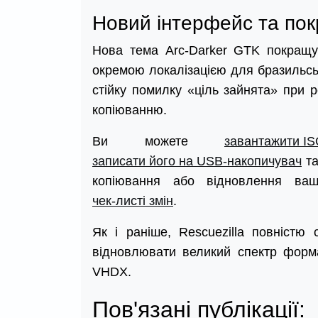
Новий інтерфейс та пок
Нова тема Arc-Darker GTK покращує
окремою локалізацією для бразильсь
стійку помилку «ціль зайнята» при 
копіюванню.
Ви можете
завантажити IS
записати його на USB-накопичувач
та
копіювання або відновлення ва
чек-листі змін
.
Як і раніше, Rescuezilla повністю 
відновлювати великий спектр форма
VHDX.
Пов'язані публікації: