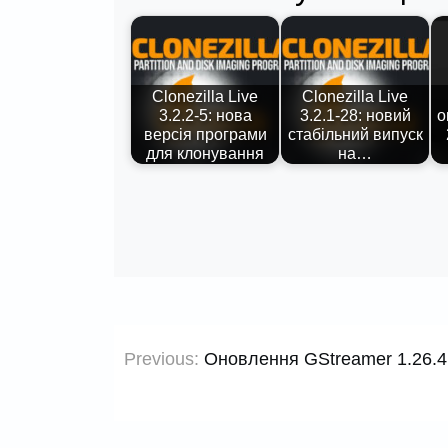
Clonezilla Live
Clonezilla Live
3.2.2-5: нова
3.2.1-28: новий
о
версія програми
стабільний випуск
для клонування
на…
Навігація
Previous:
Оновлення GStreamer 1.26.
записів