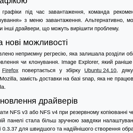
рафікою
графіки під час завантаження, команда рекоме
вування» з меню завантаження. Альтернативно, м
хи інші драйвери, що можуть вирішити проблему.
 нові можливості
равлено неприємну регресію, яка залишала розділи об
влення чи клонування. Image Explorer, який раніше
.
Firefox
повертається у збірку
Ubuntu 24.10
, дяк
Mozilla, замість доставки на базі snap, яка не працю
la.
новлення драйверів
ати NFS v3 або NFS v4 при резервному копіюванні ч
ній панелі стала більш зручною завдяки налаштува
сії 0.3.37 для швидшого та надійнішого створення обра