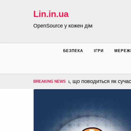
Skip
to
Lin.in.ua
content
OpenSource у кожен дім
БЕЗПЕКА
ІГРИ
МЕРЕЖ
S – операційна система, що поводиться як сучасна
BREAKING NEWS