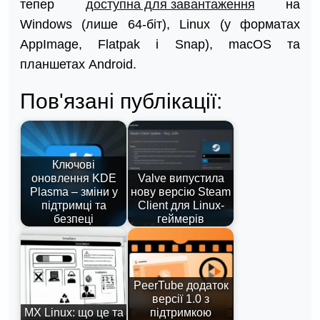
тепер
доступна для завантаження
на
Windows (лише 64-біт), Linux (у форматах
AppImage, Flatpak і Snap), macOS та
планшетах Android.
Пов'язані публікації:
Ключові
оновлення KDE
Valve випустила
Plasma – зміни у
нову версію Steam
підтримці та
Client для Linux-
безпеці
геймерів
PeerTube додаток
версії 1.0 з
MX Linux: що це та
підтримкою