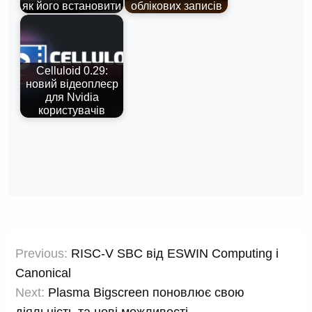
як його встановити
облікових записів
Celluloid 0.29:
новий відеоплеєр
для Nvidia
користувачів
Навігація
Previous:
RISC-V SBC від ESWIN Computing і
записів
Canonical
Next:
Plasma Bigscreen поновлює свою