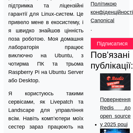
Політикою
підтримка та ліцензійні
конфіденційност
гарантії для Linux-систем. Це
Canonical
привело мене в екосистему, і
.
я швидко знайшов цінність
поза роботою. Моя домашня
Підписатися
лабораторія працює
Пов'язані
виключно на Ubuntu, з
публікації
чотирма ПК та трьома
Raspberry Pi на Ubuntu Server
або Desktop.
Я користуюсь такими
Повернення
сервісами, як Livepatch та
Redis до
Landscape для управління
open source
всім. Навіть комп’ютери моїх
у 2025 році
сестер зараз працюють на