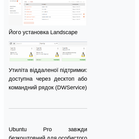
Його установка Landscape
Утиліта віддаленої підтримки:
доступна через десктоп або
командний рядок (DWService)
Ubuntu Pro завжди
безкоштовний для особистого