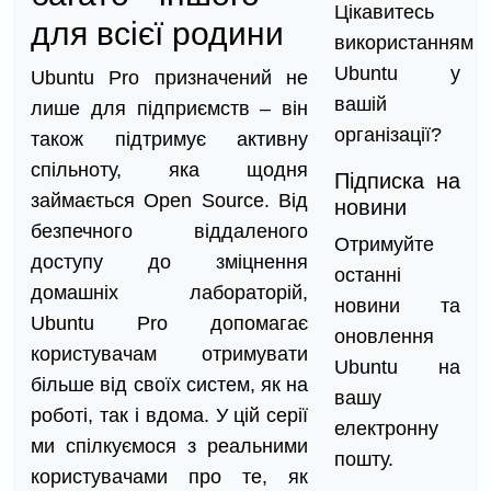
Цікавитесь
для всієї родини
використанням
Ubuntu у
Ubuntu Pro призначений не
вашій
лише для підприємств – він
організації?
також підтримує активну
спільноту, яка щодня
Підписка на
займається Open Source. Від
новини
безпечного віддаленого
Отримуйте
доступу до зміцнення
останні
домашніх лабораторій,
новини та
Ubuntu Pro допомагає
оновлення
користувачам отримувати
Ubuntu на
більше від своїх систем, як на
вашу
роботі, так і вдома. У цій серії
електронну
ми спілкуємося з реальними
пошту.
користувачами про те, як