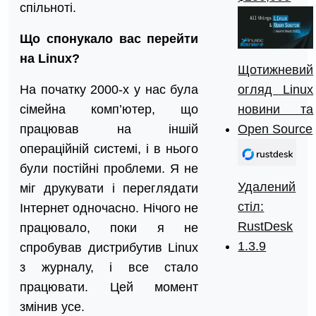
спільноті.
Що спонукало вас перейти
на Linux?
Щотижневий
огляд Linux
На початку 2000-х у нас була
новини та
сімейна комп’ютер, що
Open Source
працював на іншій
операційній системі, і в нього
були постійні проблеми. Я не
Удалений
міг друкувати і переглядати
стіл:
Інтернет одночасно. Нічого не
RustDesk
працювало, поки я не
1.3.9
спробував дистрибутив Linux
з журналу, і все стало
працювати. Цей момент
змінив усе.