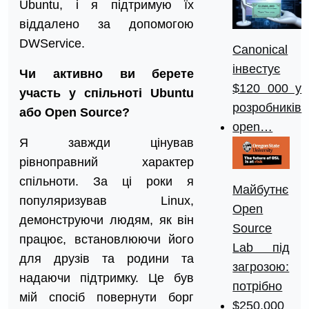
Ubuntu, і я підтримую їх
віддалено за допомогою
DWService.
Canonical
інвестує
Чи активно ви берете
$120 000 у
участь у спільноті Ubuntu
розробників
або Open Source?
open…
Я завжди цінував
рівноправний характер
спільноти. За ці роки я
Майбутнє
популяризував Linux,
Open
демонструючи людям, як він
Source
працює, встановлюючи його
Lab під
для друзів та родини та
загрозою:
надаючи підтримку. Це був
потрібно
мій спосіб повернути борг
$250,000