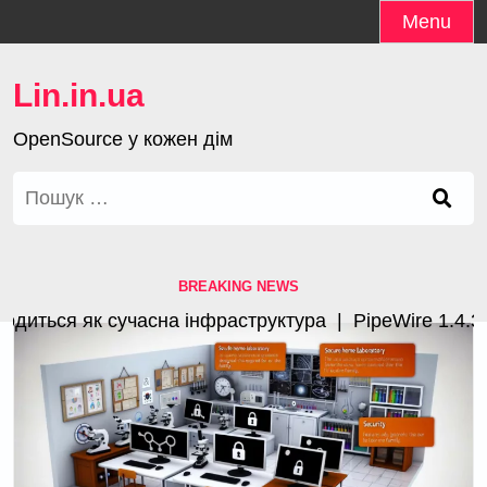
Skip
Menu
to
content
Lin.in.ua
OpenSource у кожен дім
Пошук:
BREAKING NEWS
ься як сучасна інфраструктура |
PipeWire 1.4.3 з п