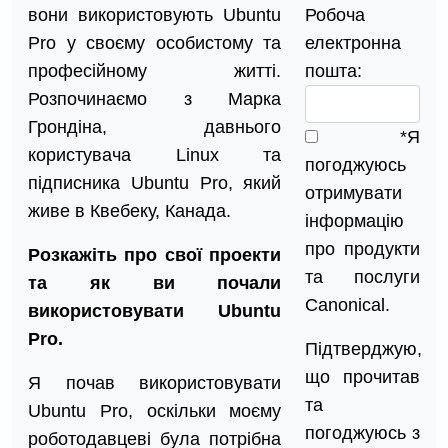
вони використовують Ubuntu
Робоча
Pro у своєму особистому та
електронна
професійному житті.
пошта:
Розпочинаємо з Марка
Грондіна, давнього
*Я
користувача Linux та
погоджуюсь
підписника Ubuntu Pro, який
отримувати
живе в Квебеку, Канада.
інформацію
про продукти
Розкажіть про свої проекти
та послуги
та як ви почали
Canonical.
використовувати Ubuntu
Pro.
Підтверджую,
що прочитав
Я почав використовувати
та
Ubuntu Pro, оскільки моєму
погоджуюсь з
роботодавцеві була потрібна