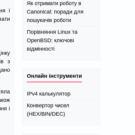
Як отримати роботу в
ня і
Canonical: поради для
вати
пошукачів роботи
Порівняння Linux та
OpenBSD: ключові
відмінності
інку
ів з
дано
Онлайн інструменти
ляла
IPv4 калькулятор
акож
Конвертор чисел
ня і
(HEX/BIN/DEC)