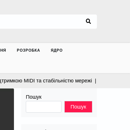
ННЯ
РОЗРОБКА
ЯДРО
имкою MIDI та стабільністю мережі |
Apple випустила
Пошук
Пошук