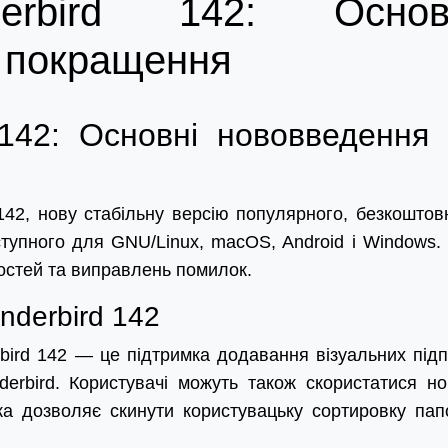
erbird 142: Основ
 покращення
 142: Основні нововведення 
142, нову стабільну версію популярного, безкоштов
ступного для GNU/Linux, macOS, Android і Windows.
остей та виправлень помилок.
nderbird 142
bird 142 — це підтримка додавання візуальних підп
derbird. Користувачі можуть також скористатися н
ка дозволяє скинути користувацьку сортировку пап