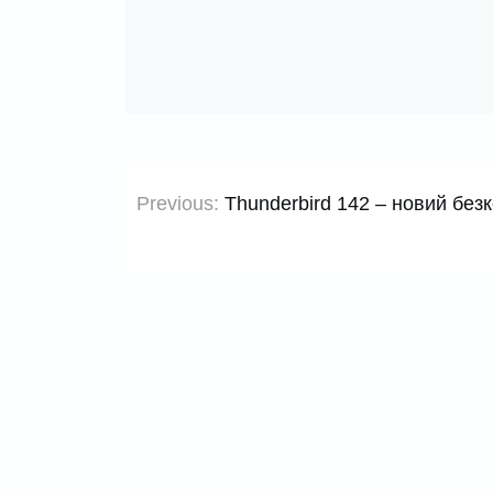
Навігація
Previous:
Thunderbird 142 – новий без
записів