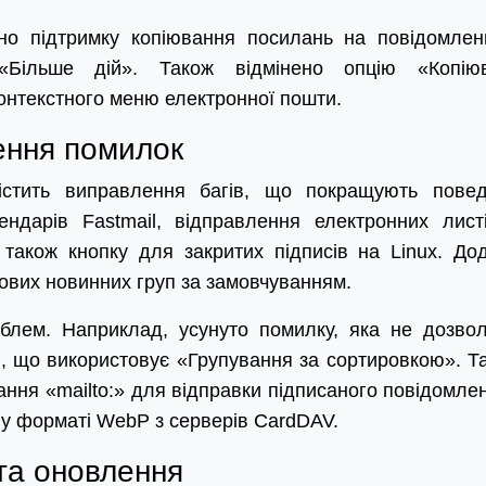
вано підтримку копіювання посилань на повідомлен
Більше дій». Також відмінено опцію «Копію
онтекстного меню електронної пошти.
ення помилок
стить виправлення багів, що покращують повед
ендарів Fastmail, відправлення електронних лист
 також кнопку для закритих підписів на Linux. До
ових новинних груп за замовчуванням.
блем. Наприклад, усунуто помилку, яка не дозво
, що використовує «Групування за сортировкою». Т
ання «mailto:» для відправки підписаного повідомлен
 у форматі WebP з серверів CardDAV.
та оновлення