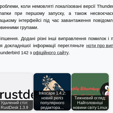
облеми, коли немовляті локалізовані версії Thunder
 папки при першому запуску, а також несвоєчас
ацькому інтерфейсі під час завантаження повідомл
овинними групами.
іпшення. Додані різні інші виправлення помилок і п
я докладнішої інформації перегляньте
ноти про ви
underbird 142 з
офіційного сайту
.
Inkscape 1.4.2:
новий реліз
Тижневий огляд:
Удалений стіл:
популярного
Найголовніші
RustDesk 1.3.9
редактора…
новини світу Linux