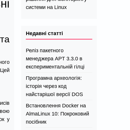
ні
системи на Linux
Недавні статті
та
Реліз пакетного
менеджера APT 3.3.0 в
ного
експериментальній гілці
 Цей
Програмна археологія:
історія через код
найстарішої версії DOS
исів
Встановлення Docker на
овою
AlmaLinux 10: Покроковий
ок у
посібник