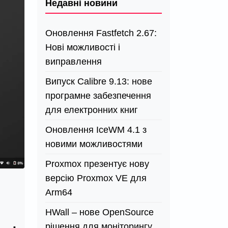
Недавні новини
Оновлення Fastfetch 2.67:
Нові можливості і
виправлення
Випуск Calibre 9.13: нове
програмне забезпечення
для електронних книг
Оновлення IceWM 4.1 з
новими можливостями
Proxmox презентує нову
версію Proxmox VE для
Arm64
HWall – нове OpenSource
рішення для моніторингу