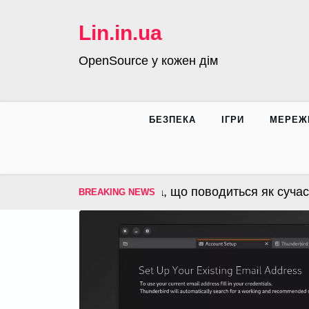
Skip
to
Lin.in.ua
content
OpenSource у кожен дім
БЕЗПЕКА
ІГРИ
МЕРЕЖ
OS – операційна система, що поводиться як сучасна
BREAKING NEWS