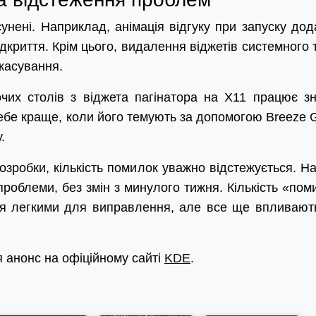
унені. Наприклад, анімація відгуку при запуску дод
ідкриття. Крім цього, видалення віджетів системного 
касування.
очих столів з віджета пагінатора на X11 працює зн
ебе краще, коли його темують за допомогою Breeze 
.
розробки, кількість помилок уважно відстежується. На
проблеми, без змін з минулого тижня. Кількість «пом
ся легкими для виправлення, але все ще впливают
 анонс на офіційному сайті
KDE
.