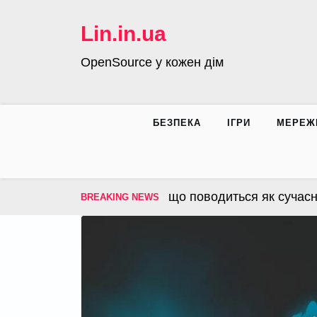
Skip
to
Lin.in.ua
content
OpenSource у кожен дім
БЕЗПЕКА
ІГРИ
МЕРЕЖ
 – операційна система, що поводиться як сучасна і
BREAKING NEWS