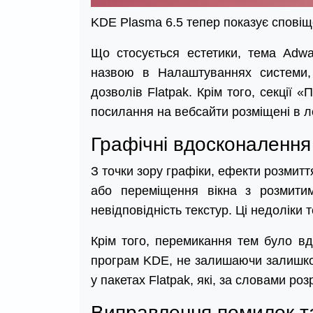
KDE Plasma 6.5 тепер показує спові
Що стосується естетики, тема Adw
назвою в Налаштуваннях системи, 
дозволів Flatpak. Крім того, секції
посилання на вебсайти розміщені в ло
Графічні вдосконалення
З точки зору графіки, ефекти розмит
або переміщення вікна з розмити
невідповідність текстур. Ці недоліки 
Крім того, перемикання тем було в
програм KDE, не залишаючи залишков
у пакетах Flatpak, які, за словами ро
Виправлення помилок т