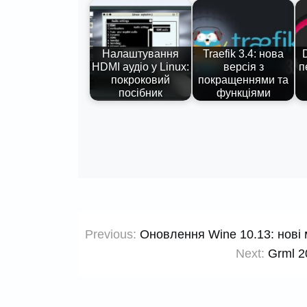
Налаштування
Traefik 3.4: нова
D
HDMI аудіо у Linux:
версія з
п
покроковий
покращеннями та
посібник
функціями
Навігація
Previous:
Оновлення Wine 10.13: нові 
записів
Next:
Grml 2