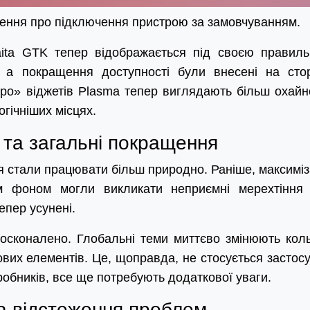
щення про підключення пристрою за замовчуванням.
aita GTK тепер відображається під своєю правил
а покращення доступності були внесені на стор
 «Про» віджетів Plasma тепер виглядають більш охай
гічніших місцях.
 та загальні покращення
тя стали працювати більш природно. Раніше, максиміз
м фоном могли викликати неприємні мерехтіння
тепер усунені.
досконалено. Глобальні теми миттєво змінюють кол
их елементів. Це, щоправда, не стосується застосу
зробників, все ще потребують додаткової уваги.
а відстеження проблем