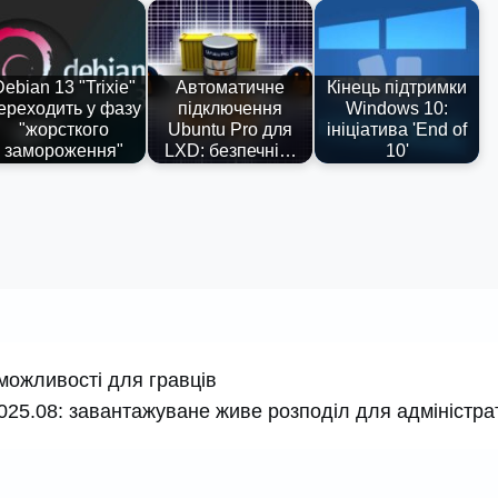
ebian 13 "Trixie"
Автоматичне
Кінець підтримки
ереходить у фазу
підключення
Windows 10:
"жорсткого
Ubuntu Pro для
ініціатива 'End of
замороження"
LXD: безпечні…
10'
можливості для гравців
025.08: завантажуване живе розподіл для адміністра