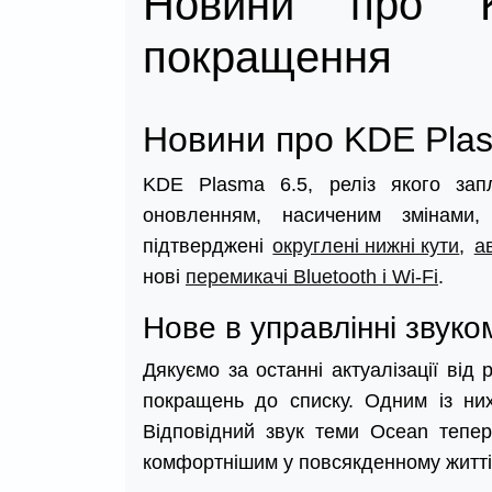
Новини про K
покращення
Новини про KDE Plas
KDE Plasma 6.5, реліз якого зап
оновленням, насиченим змінами, 
підтверджені
округлені нижні кути
,
а
нові
перемикачі Bluetooth і Wi-Fi
.
Нове в управлінні звуко
Дякуємо за останні актуалізації ві
покращень до списку. Одним із них
Відповідний звук теми Ocean тепер
комфортнішим у повсякденному житті