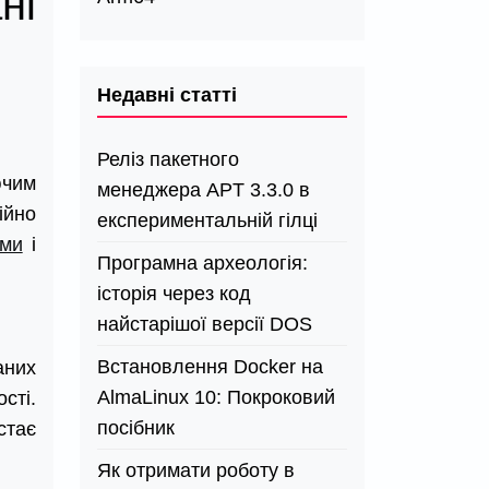
ні
Недавні статті
Реліз пакетного
ючим
менеджера APT 3.3.0 в
ійно
експериментальній гілці
ами
і
Програмна археологія:
історія через код
найстарішої версії DOS
Встановлення Docker на
аних
AlmaLinux 10: Покроковий
сті.
посібник
стає
Як отримати роботу в