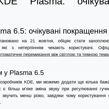
DE Plasma: очікува
ma 6.5: очікувані покращення
лановано на 21 жовтня, обіцяє стати захоплю
які з нетерпінням чекають користувачі. Офіц
втоматичне перемикання між світлою та темною тем
м у Plasma 6.5
д розробників KDE, ми можемо додати ще кілька баж
 є більш м’яке зміна звуку при регулюванні гучно
 звучить менш різко, завдяки чому користування 
.