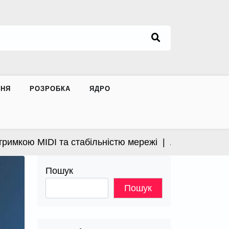
ННЯ
РОЗРОБКА
ЯДРО
кою MIDI та стабільністю мережі |
Apple випустила в
Пошук
Пошук