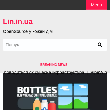
Skip
Menu
to
content
Lin.in.ua
OpenSource у кожен дім
Пошук:
BREAKING NEWS
поводиться як сучасна інфраструктура |
PipeWire 1.