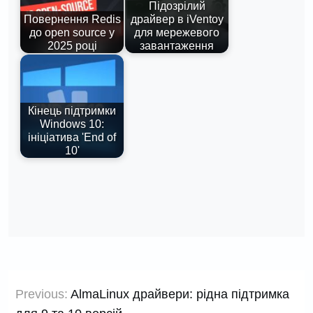
Підозрілий
Повернення Redis
драйвер в iVentoy
до open source у
для мережевого
2025 році
завантаження
Кінець підтримки
Windows 10:
ініціатива 'End of
10'
Навігація
Previous:
AlmaLinux драйвери: рідна підтримка
записів