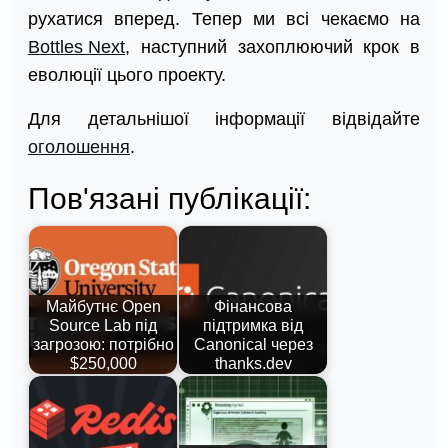
рухатися вперед. Тепер ми всі чекаємо на
Bottles Next
, наступний захоплюючий крок в
еволюції цього проекту.
Для детальнішої інформації відвідайте
оголошення
.
Пов'язані публікації:
Майбутнє Open
Фінансова
Source Lab під
підтримка від
загрозою: потрібно
Canonical через
$250,000
thanks.dev