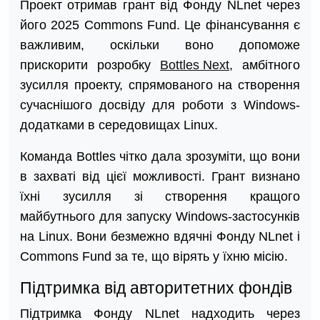
Проект отримав грант від Фонду NLnet через
його 2025 Commons Fund. Це фінансування є
важливим, оскільки воно допоможе
прискорити розробку
Bottles Next
, амбітного
зусилля проекту, спрямованого на створення
сучаснішого досвіду для роботи з Windows-
додатками в середовищах Linux.
Команда Bottles чітко дала зрозуміти, що вони
в захваті від цієї можливості. Грант визнано
їхні зусилля зі створення кращого
майбутнього для запуску Windows-застосунків
на Linux. Вони безмежно вдячні Фонду NLnet і
Commons Fund за те, що вірять у їхню місію.
Підтримка від авторитетних фондів
Підтримка Фонду NLnet надходить через