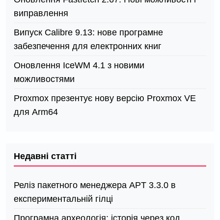
виправлення
Випуск Calibre 9.13: нове програмне
забезпечення для електронних книг
Оновлення IceWM 4.1 з новими
можливостями
Proxmox презентує нову версію Proxmox VE
для Arm64
Недавні статті
Реліз пакетного менеджера APT 3.3.0 в
експериментальній гілці
Програмна археологія: історія через код