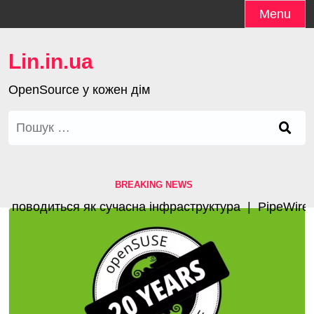
Skip
Menu
to
content
Lin.in.ua
OpenSource у кожен дім
Пошук:
BREAKING NEWS
поводиться як сучасна інфраструктура |
PipeWire 1.