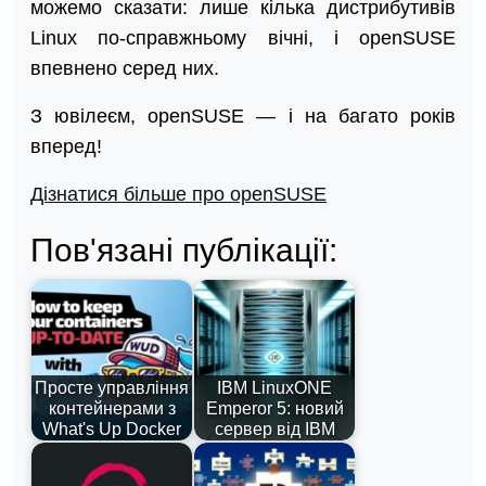
можемо сказати: лише кілька дистрибутивів
Linux по-справжньому вічні, і openSUSE
впевнено серед них.
З ювілеєм, openSUSE — і на багато років
вперед!
Дізнатися більше про openSUSE
Пов'язані публікації:
Просте управління
IBM LinuxONE
контейнерами з
Emperor 5: новий
What's Up Docker
сервер від IBM