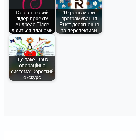
Debian: новий
10 років мови
лідер проекту
програмування
Андреас Тілле
Rust: досягнення
ділиться планами
та перспективи
Що таке Linux
операційна
система: Короткий
екскурс
Навігація