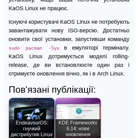
KaOS Linux не працює.
Існуючі користувачі KaOS Linux не потребують
завантажувати нову ISO-версію. Достатньо
оновити свої установки, запустивши команду
в емуляторі терміналу.
sudo pacman -Syu
KaOS Linux дотримується моделі rolling-
release, де ви встановлюєте один раз і
отримуєте оновлення вічно, як і в Arch Linux.
Пов'язані публікації:
EndeavourOS:
KDE Frameworks
гнучкий
6.14: нове
дистрибутив Linux
оновлення