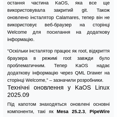
остання частина KaOS, яка все ще
використовувала закритий git. Також
оновлено інсталятор Calamares, тепер він не
використовує веб-браузер на сторінці
Welcome для посилання на додаткову
інформацію.
“Оскільки інсталятор працює як root, відкриття
браузера в режимі root завжди було
проблематичним. Тепер KaOS надає
додаткову інформацію через QML Drawer на
сторінці Welcome,” – зазначили розробники.
Технічні оновлення у KaOS Linux
2025.09
Під капотом знаходяться оновлені основні
компоненти, такі як
Mesa 25.2.3
,
PipeWire