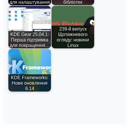
для налаштування
бібліотек
239-й випуск
KDE Gear 25.04.1:
Щотижневого
Перша підтримка
огляду: новини
для покращення…
Linux
KDE Frameworks:
Нове оновлення
6.14