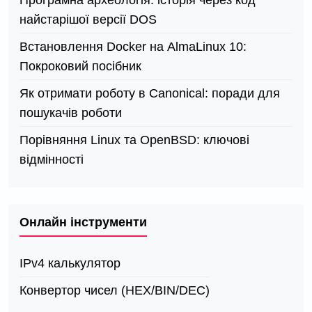
Програмна археологія: історія через код
найстарішої версії DOS
Встановлення Docker на AlmaLinux 10:
Покроковий посібник
Як отримати роботу в Canonical: поради для
пошукачів роботи
Порівняння Linux та OpenBSD: ключові
відмінності
Онлайн інструменти
IPv4 калькулятор
Конвертор чисел (HEX/BIN/DEC)