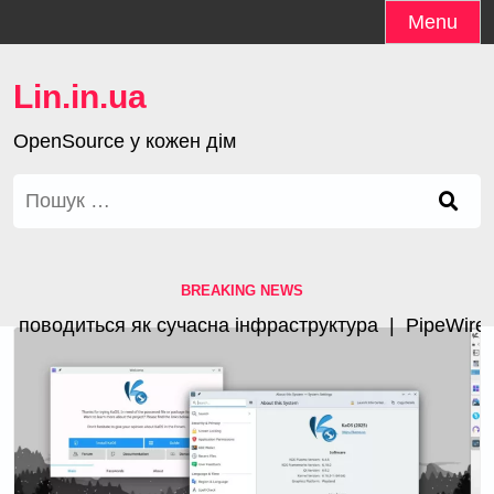
Skip
Menu
to
content
Lin.in.ua
OpenSource у кожен дім
Пошук:
BREAKING NEWS
поводиться як сучасна інфраструктура |
PipeWire 1.