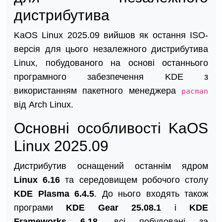
дистрибутива
KaOS Linux 2025.09 вийшов як остання ISO-
версія для цього незалежного дистрибутива
Linux, побудованого на основі останнього
програмного забезпечення KDE з
використанням пакетного менеджера
pacman
від Arch Linux.
Основні особливості KaOS
Linux 2025.09
Дистрибутив оснащений останнім ядром
Linux 6.16
та середовищем робочого столу
KDE Plasma 6.4.5
. До нього входять також
програми
KDE Gear 25.08.1
і
KDE
Frameworks 6.18
, всі побудовані за