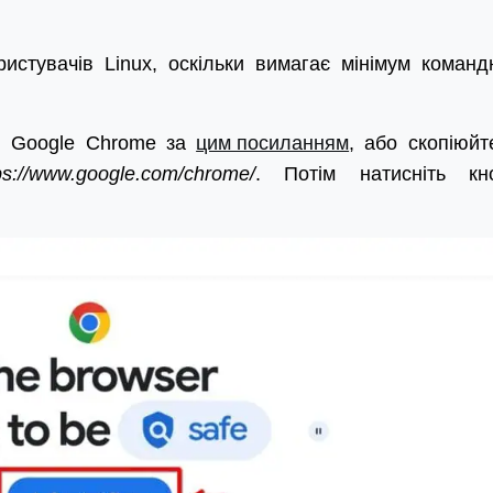
истувачів Linux, оскільки вимагає мінімум команд
ня Google Chrome за
цим посиланням
, або скопіюйт
ps://www.google.com/chrome/
. Потім натисніть кн