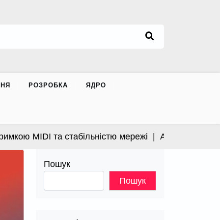
ННЯ
РОЗРОБКА
ЯДРО
 MIDI та стабільністю мережі |
Apple випустила відк
Пошук
Пошук