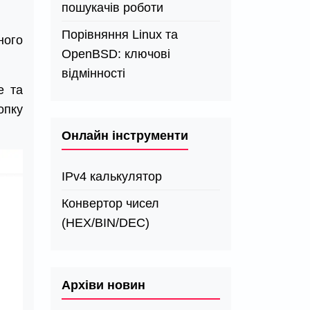
пошукачів роботи
Порівняння Linux та
ного
OpenBSD: ключові
відмінності
е та
опку
Онлайн інструменти
IPv4 калькулятор
Конвертор чисел
(HEX/BIN/DEC)
Архіви новин