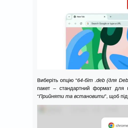
Виберіть опцію “
64-біт .deb (для Deb
пакет – стандартний формат для п
“
Прийняти та встановити
”, щоб пі