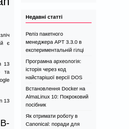
an
Недавні статті
Реліз пакетного
зліч
менеджера APT 3.3.0 в
ий є
експериментальній гілці
Програмна археологія:
n 13
історія через код
e та
найстарішої версії DOS
ogle
Встановлення Docker на
AlmaLinux 10: Покроковий
n 13
посібник
Як отримати роботу в
B-
Canonical: поради для