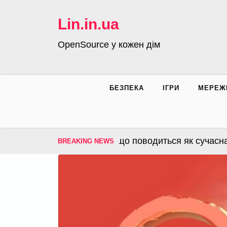
Skip
to
Lin.in.ua
content
OpenSource у кожен дім
БЕЗПЕКА
ІГРИ
МЕРЕЖ
пераційна система, що поводиться як сучасна інфра
BREAKING NEWS