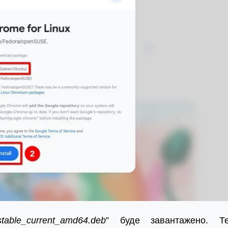
stable_current_amd64.deb
” буде завантажено. Т