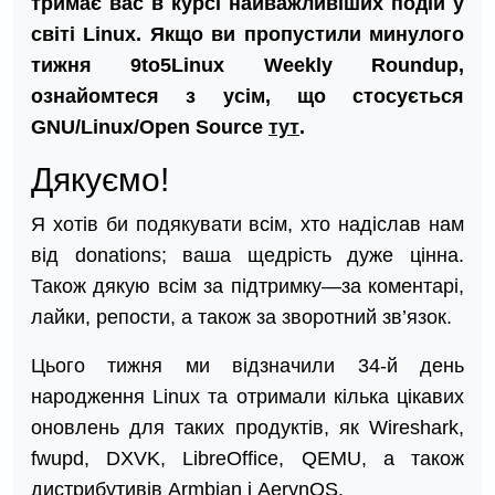
тримає вас в курсі найважливіших подій у
світі Linux. Якщо ви пропустили минулого
тижня 9to5Linux Weekly Roundup,
ознайомтеся з усім, що стосується
GNU/Linux/Open Source
тут
.
Дякуємо!
Я хотів би подякувати всім, хто надіслав нам
від donations; ваша щедрість дуже цінна.
Також дякую всім за підтримку—за коментарі,
лайки, репости, а також за зворотний зв’язок.
Цього тижня ми відзначили 34-й день
народження Linux та отримали кілька цікавих
оновлень для таких продуктів, як Wireshark,
fwupd, DXVK, LibreOffice, QEMU, а також
дистрибутивів Armbian і AerynOS.