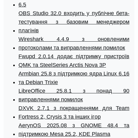
6.5
OBS Studio 32.0 входить у публічне бета-
тестування з базовим менеджером
плагінів
Wireshark 4.4.9 з оновленими
протоколами та виправленнями помилок
Fwupd 2.0.14 додає підтримку пристроїв
QMK та SteelSeries Arctis Nova 3P
Armbian 25.8 з підтримкою ядра Linux 6.16
та Debian Trixie
LibreOffice 25.8.1 з понад 90
виправленнями помилок
DXVK 2.7.1 з покращеннями для Team
Fortress 2, Crysis 3 та інших ігор
AerynOS 2025.08 з GNOME 48.4 та
підтримкою Mesa 25.2, KDE Plasma