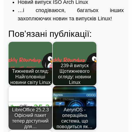
Новий випуск ISO Arch Linux
…і сподіваюся, багатьох інших
захоплюючих новин та випусків Linux!
Пов'язані публікації:
239-й випуск
Тижневий огляд:
Щотижневого
Найголовніші
огляду: новини
новини світу Linux
Linux
LibreOffice 25.2.3
AerynOS -
Офісний пакет
операційна
тепер доступний
система, що
для…
поводиться як…