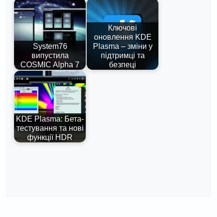
Ключові
оновлення KDE
System76
Plasma – зміни у
випустила
підтримці та
COSMIC Alpha 7
безпеці
KDE Plasma: Бета-
тестування та нові
функції HDR