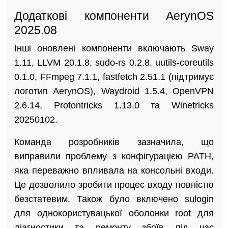
Додаткові компоненти AerynOS
2025.08
Інші оновлені компоненти включають Sway
1.11, LLVM 20.1.8, sudo-rs 0.2.8, uutils-coreutils
0.1.0, FFmpeg 7.1.1, fastfetch 2.51.1 (підтримує
логотип AerynOS), Waydroid 1.5.4, OpenVPN
2.6.14, Protontricks 1.13.0 та Winetricks
20250102.
Команда розробників зазначила, що
виправили проблему з конфігурацією PATH,
яка переважно впливала на консольні входи.
Це дозволило зробити процес входу повністю
безстатевим. Також було включено sulogin
для однокористувацької оболонки root для
діагностики та ремонту збоїв під час