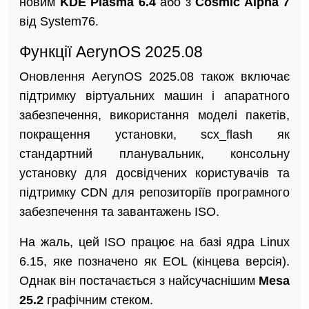
новим
KDE Plasma 6.4
або з
Cosmic Alpha 7
від System76.
Функції AerynOS 2025.08
Оновлення AerynOS 2025.08 також включає
підтримку віртуальних машин і апаратного
забезпечення, використання моделі пакетів,
покращення установки, scx_flash як
стандартний планувальник, консольну
установку для досвідчених користувачів та
підтримку CDN для репозиторіїв програмного
забезпечення та завантажень ISO.
На жаль, цей ISO працює на базі ядра Linux
6.15, яке позначено як EOL (кінцева версія).
Однак він постачається з найсучаснішим
Mesa
25.2
графічним стеком.