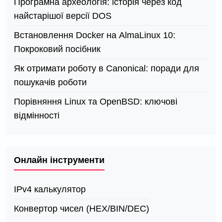
Програмна археологія: історія через код
найстарішої версії DOS
Встановлення Docker на AlmaLinux 10:
Покроковий посібник
Як отримати роботу в Canonical: поради для
пошукачів роботи
Порівняння Linux та OpenBSD: ключові
відмінності
Онлайн інструменти
IPv4 калькулятор
Конвертор чисел (HEX/BIN/DEC)