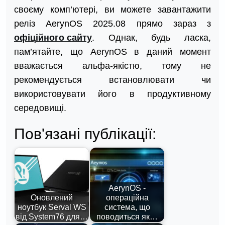
своєму комп’ютері, ви можете завантажити
реліз AerynOS 2025.08 прямо зараз з
офіційного сайту
. Однак, будь ласка,
пам’ятайте, що AerynOS в даний момент
вважається альфа-якістю, тому не
рекомендується встановлювати чи
використовувати його в продуктивному
середовищі.
Пов'язані публікації:
AerynOS -
Оновлений
операційна
ноутбук Serval WS
система, що
від System76 для…
поводиться як…