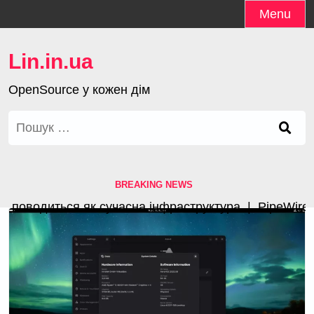
Skip
Menu
to
content
Lin.in.ua
OpenSource у кожен дім
Пошук:
BREAKING NEWS
поводиться як сучасна інфраструктура |
PipeWire 1.