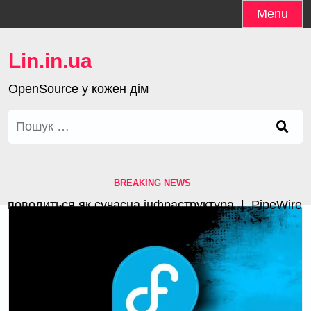
Skip
Menu
to
content
Lin.in.ua
OpenSource у кожен дім
Пошук:
BREAKING NEWS
оводиться як сучасна інфраструктура |
PipeWire 1.4