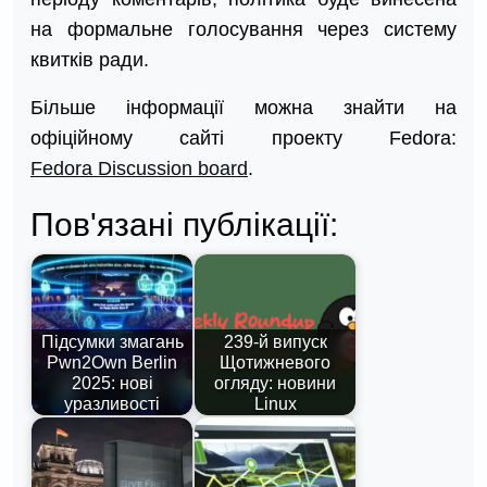
на формальне голосування через систему
квитків ради.
Більше інформації можна знайти на
офіційному сайті проекту Fedora:
Fedora Discussion board
.
Пов'язані публікації:
Підсумки змагань
239-й випуск
Pwn2Own Berlin
Щотижневого
2025: нові
огляду: новини
уразливості
Linux