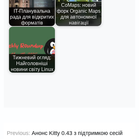
CoMaps: новий
IT-Планувальна
форк Organic Maps
рада для відкритих
для автономної
форматів
навігації
Тижневий огляд:
Найголовніші
новини світу Linux
Навігація
Previous:
Анонс Kitty 0.43 з підтримкою сесій
записів