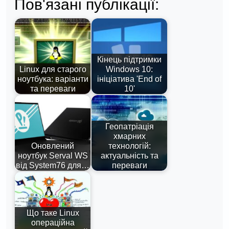
Пов'язані публікації:
Кінець підтримки
Linux для старого
Windows 10:
ноутбука: варіанти
ініціатива 'End of
та переваги
10'
Геопатріація
хмарних
Оновлений
технологій:
ноутбук Serval WS
актуальність та
від System76 для…
переваги
Що таке Linux
операційна