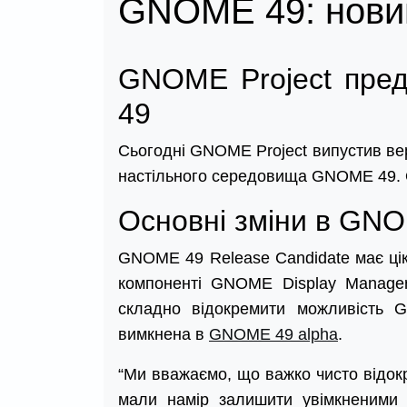
GNOME 49: новин
GNOME Project пре
49
Сьогодні GNOME Project випустив вер
настільного середовища GNOME 49. О
Основні зміни в GN
GNOME 49 Release Candidate має ціка
компоненті GNOME Display Manage
складно відокремити можливість G
вимкнена в
GNOME 49 alpha
.
“Ми вважаємо, що важко чисто відокр
мали намір залишити увімкненими