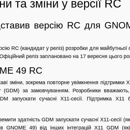
и та зміни у версії RC
дставив версію RC для GNO
сію RC (кандидат у реліз) розробки для майбутньої с
фіційний реліз заплановано на 17 вересня цього рок
OME 49 RC
ві зміни, зокрема повторне увімкнення підтримки X
r (GDM) за замовчуванням. Розробники вважають
DM запускати сучасні X11-сесії. Підтримка X11 
емити здатність GDM запускати сучасні X11-сесії (як
 в GNOME 49) від інших інтеграцій X11 GDM (як