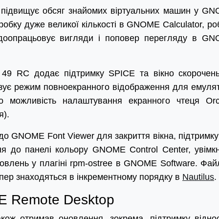
 підвищує обсяг знайомих віртуальних машин у G
робку дуже великої кількості в GNOME Calculator, ро
 доопрацьовує вигляди і поповер перегляду в G
49 RC додає підтримку SPICE та вікно скорочен
зує режим повноекранного відображення для емуля
 можливість налаштування екранного чтеця Or
я).
до GNOME Font Viewer для закриття вікна, підтримку
ня до панелі кольору GNOME Control Center, увімк
овлень у плагіні rpm-ostree в GNOME Software. Фай
епер знаходяться в інкрементному порядку в
Nautilus
.
 Remote Desktop
ож отримав оновлення, зокрема, підтримку відно