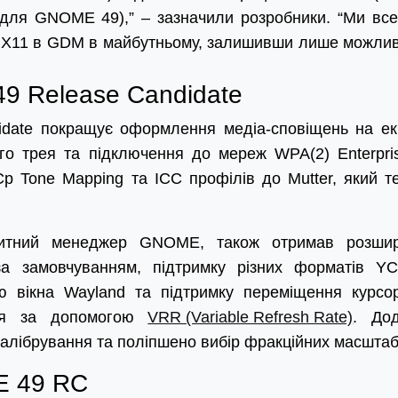
для GNOME 49),” – зазначили розробники. “Ми вс
ю X11 в GDM в майбутньому, залишивши лише можлив
9 Release Candidate
date покращує оформлення медіа-сповіщень на ек
ого трея та підключення до мереж WPA(2) Enterpri
Cp Tone Mapping та ICC профілів до Mutter, який т
озитний менеджер GNOME, також отримав розши
а замовчуванням, підтримку різних форматів YC
ю вікна Wayland та підтримку переміщення курсо
ння за допомогою
VRR (Variable Refresh Rate)
. До
калібрування та поліпшено вибір фракційних масштаб
E 49 RC