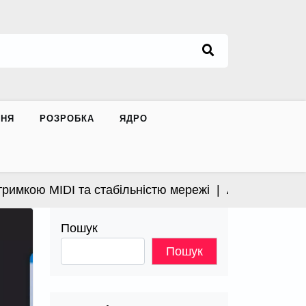
ННЯ
РОЗРОБКА
ЯДРО
кою MIDI та стабільністю мережі |
Apple випустила в
Пошук
Пошук