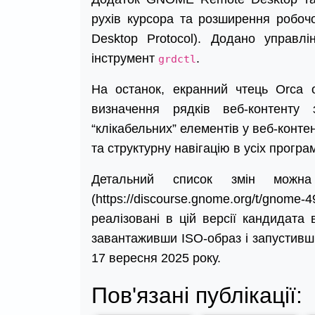
рухів курсора та розширення робоч
Desktop Protocol). Додано управл
інструмент
.
grdctl
На останок, екранний чтець Orca 
визначення рядків веб-контенту 
“клікабельних” елементів у веб-контент
та структурну навігацію в усіх програ
Детальний список змін можна
(https://discourse.gnome.org/t/gno
реалізовані в цій версії кандидат
завантаживши ISO-образ і запустивши
17 вересня 2025 року.
Пов'язані публікації: