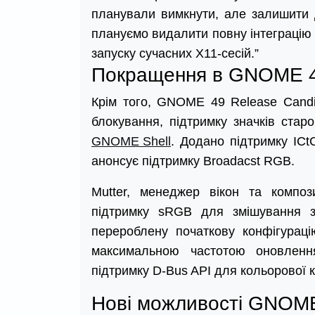
планували вимкнути, але залишити 
плануємо видалити повну інтеграці
запуску сучасних X11-сесій.”
Покращення в GNOME 4
Крім того, GNOME 49 Release Candi
блокування, підтримку значків стар
GNOME Shell
. Додано підтримку ICt
анонсує підтримку Broadacst RGB.
Mutter, менеджер вікон та комп
підтримку sRGB для змішування з
перероблену початкову конфігураці
максимальною частотою оновле
підтримку D-Bus API для кольорової 
Нові можливості GNOM