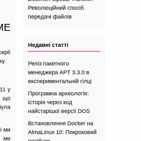
Революційний спосіб
передачі файлів
ME
Недавні статті
ерії
у.
Реліз пакетного
менеджера APT 3.3.0 в
експериментальній гілці
11 у
Програмна археологія:
, що
історія через код
була
найстарішої версії DOS
Встановлення Docker на
і ми
AlmaLinux 10: Покроковий
і ми