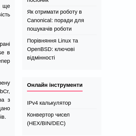
посібник
е ще
Як отримати роботу в
ість
Canonical: поради для
пошукачів роботи
Порівняння Linux та
рані
OpenBSD: ключові
se в
відмінності
епер
рену
Онлайн інструменти
bCr,
ра з
IPv4 калькулятор
дано
Конвертор чисел
ів.
(HEX/BIN/DEC)