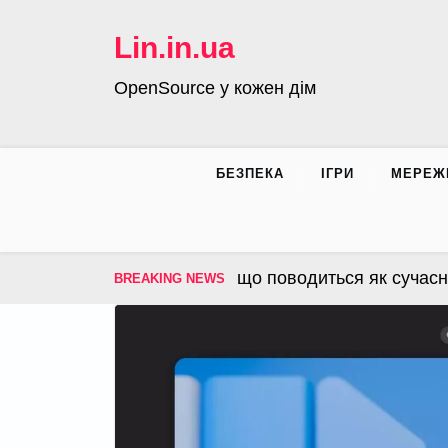
Skip
to
Lin.in.ua
content
OpenSource у кожен дім
БЕЗПЕКА
ІГРИ
МЕРЕЖ
 – операційна система, що поводиться як сучасна і
BREAKING NEWS