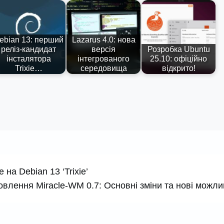
ebian 13: перший
Lazarus 4.0: нова
реліз-кандидат
версія
Розробка Ubuntu
інсталятора
інтегрованого
25.10: офіційно
Trixie…
середовища
відкрито!
на Debian 13 ‘Trixie’
влення Miracle-WM 0.7: Основні зміни та нові можли