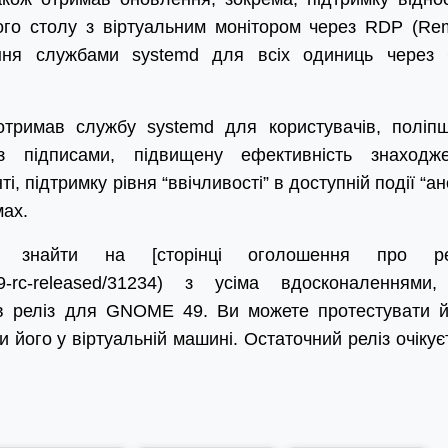
ого столу з віртуальним монітором через RDP (Re
іння службами systemd для всіх одиниць через 
отримав службу systemd для користувачів, поліп
з підписами, підвищену ефективність знаходж
і, підтримку рівня “ввічливості” в доступній події “ан
мах.
 знайти на [сторінці оголошення про рел
me-49-rc-released/31234) з усіма вдосконаленнями,
а в реліз для GNOME 49. Ви можете протестувати й
 його у віртуальній машині. Остаточний реліз очікує