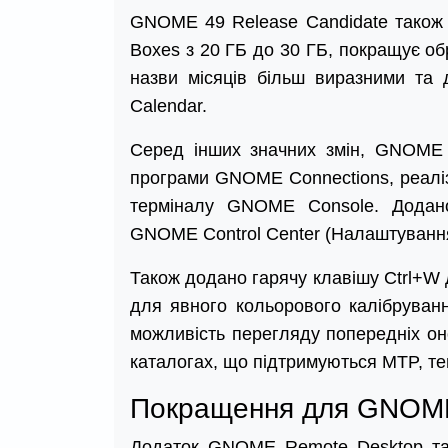
GNOME 49 Release Candidate також
Boxes з 20 ГБ до 30 ГБ, покращує об
назви місяців більш виразними та
Calendar.
Серед інших значних змін, GNOME 
програми GNOME Connections, реалі
терміналу GNOME Console. Додано
GNOME Control Center (Налаштуванн
Також додано гарячу клавішу Ctrl+W 
для явного кольорового калібруван
можливість перегляду попередніх он
каталогах, що підтримуються MTP, т
Покращення для GNOME
Додаток GNOME Remote Desktop так