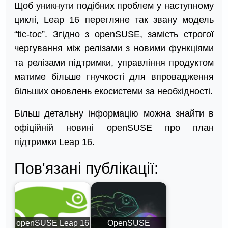
Щоб уникнути подібних проблем у наступному
циклі, Leap 16 перегляне так звану модель
“tic-toc”. Згідно з openSUSE, замість строгої
чергування між релізами з новими функціями
та релізами підтримки, управління продуктом
матиме більше гнучкості для впровадження
більших оновлень екосистеми за необхідності.
Більш детальну інформацію можна знайти в
офіційній новині openSUSE про план
підтримки Leap 16.
Пов'язані публікації:
openSUSE Leap 16
OpenSUSE