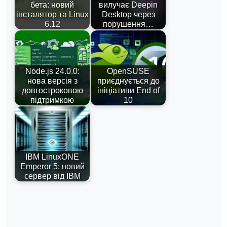
бета: новий
вилучає Deepin
інсталятор та Linux
Desktop через
6.12
порушення…
Node.js 24.0.0:
OpenSUSE
нова версія з
приєднується до
довгостроковою
ініціативи End of
підтримкою
10
IBM LinuxONE
Emperor 5: новий
сервер від IBM