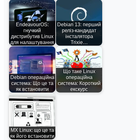
EndeavourOS:
Debian 13: перший
гнучкий
реліз-кандидат
дистрибутив Linux
інсталятора
для налаштування
Trixie…
Що таке Linux
Debian операційна
операційна
система: Що це та
система: Короткий
як встановити
екскурс
MX Linux: що це та
як його встановити