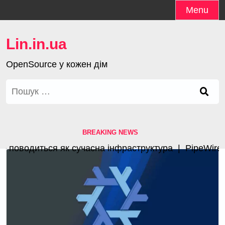
Skip
Menu
to
content
Lin.in.ua
OpenSource у кожен дім
Пошук:
BREAKING NEWS
поводиться як сучасна інфраструктура |
PipeWire 1.