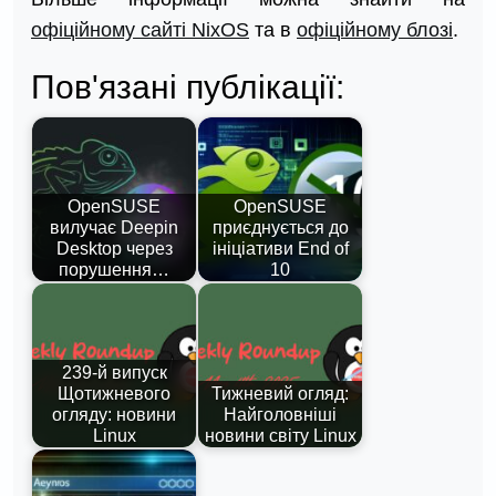
офіційному сайті NixOS
та в
офіційному блозі
.
Пов'язані публікації:
OpenSUSE
OpenSUSE
вилучає Deepin
приєднується до
Desktop через
ініціативи End of
порушення…
10
239-й випуск
Щотижневого
Тижневий огляд:
огляду: новини
Найголовніші
Linux
новини світу Linux