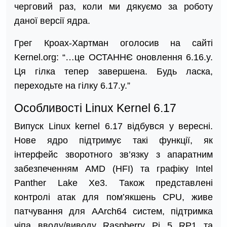
черговий раз, коли ми дякуємо за роботу
даної версії ядра.
Грег Кроах-Хартман оголосив на сайті
Kernel.org: “…це ОСТАННЄ оновлення 6.16.y.
Ця гілка тепер завершена. Будь ласка,
переходьте на гілку 6.17.y.”
Особливості Linux Kernel 6.17
Випуск Linux kernel 6.17 відбувся у вересні.
Нове ядро підтримує такі функції, як
інтерфейс зворотного зв’язку з апаратним
забезпеченням AMD (HFI) та графіку Intel
Panther Lake Xe3. Також представлені
контролі атак для пом’якшень CPU, живе
патчування для AArch64 систем, підтримка
чіпа вводу/виводу Raspberry Pi 5 RP1 та