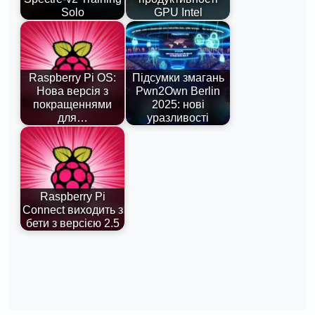
Solo
GPU Intel
Raspberry Pi OS:
Підсумки змагань
Нова версія з
Pwn2Own Berlin
покращеннями
2025: нові
для…
уразливості
Raspberry Pi
Connect виходить з
бети з версією 2.5