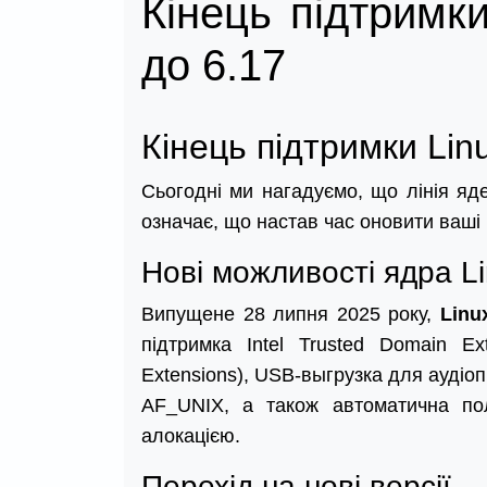
Кінець підтримк
до 6.17
Кінець підтримки Lin
Сьогодні ми нагадуємо, що лінія яде
означає, що настав час оновити ваші і
Нові можливості ядра Li
Випущене 28 липня 2025 року,
Linu
підтримка Intel Trusted Domain Ex
Extensions), USB-выгрузка для аудіо
AF_UNIX, а також автоматична пол
алокацією.
Перехід на нові версії