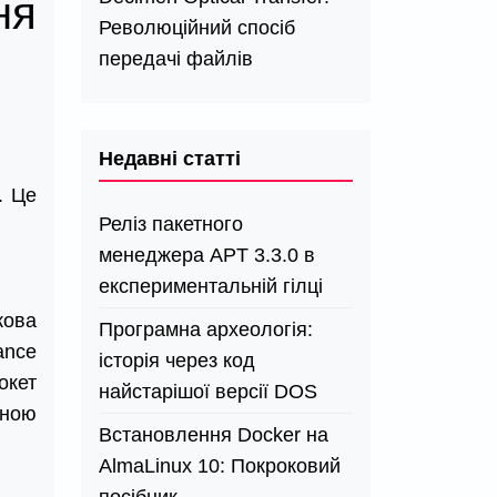
ня
Революційний спосіб
передачі файлів
Недавні статті
. Це
Реліз пакетного
менеджера APT 3.3.0 в
експериментальній гілці
кова
Програмна археологія:
ance
історія через код
окет
найстарішої версії DOS
аною
Встановлення Docker на
AlmaLinux 10: Покроковий