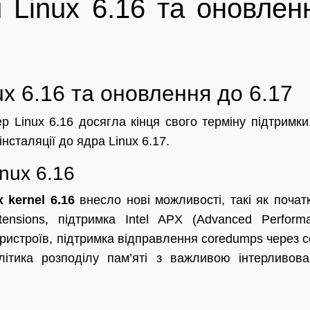
и Linux 6.16 та оновлен
ux 6.16 та оновлення до 6.17
р Linux 6.16 досягла кінця свого терміну підтримки
нсталяції до ядра Linux 6.17.
nux 6.16
x kernel 6.16
внесло нові можливості, такі як почат
tensions, підтримка Intel APX (Advanced Perform
пристроїв, підтримка відправлення coredumps через с
ітика розподілу пам’яті з важливою інтерливов