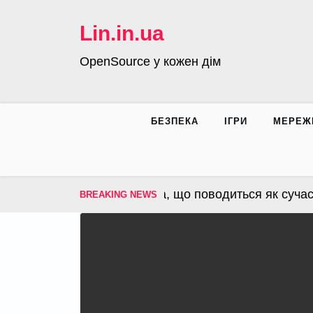
Skip
to
Lin.in.ua
content
OpenSource у кожен дім
БЕЗПЕКА
ІГРИ
МЕРЕЖ
OS – операційна система, що поводиться як сучасна
BREAKING NEWS