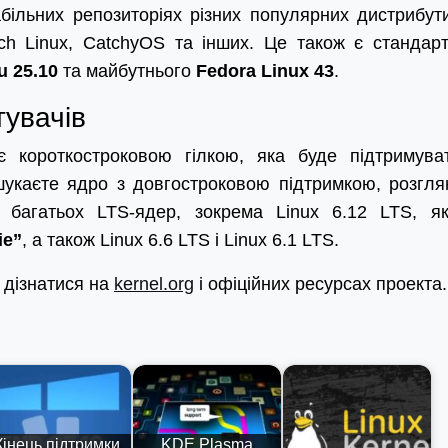
більних репозиторіях різних популярних дистрибути
h Linux, CatchyOS та інших. Це також є стандар
u 25.10
та майбутнього
Fedora Linux 43
.
тувачів
є короткостроковою гілкою, яка буде підтримува
шукаєте ядро з довгостроковою підтримкою, розгля
 багатьох LTS-ядер, зокрема Linux 6.12 LTS, я
ie”
, а також Linux 6.6 LTS і Linux 6.1 LTS.
 дізнатися на
kernel.org
і офіційних ресурсах проекта.
Кінець підтримки
KDE Plasma