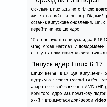
Оскільки Linux 6.16 не є гілкою довг
життя) на сайті kernel.org. Відомий
останнє випускове оновлення, Linux 
перейти на новіше ядро.
“Я оголошую про випуск ядра 6.16.12.
Greg Kroah-Hartman у повідомленні 
6.16.y, ця гілка тепер закрита. Будь л
Випуск ядер Linux 6.17
Linux kernel 6.17
був випущений 28
підтримка “Branch Record Buffer Ext
апаратного забезпечення AMD (HFI), а
Крім того, ядро має початкову підтри
який підтримується драйвером
Video