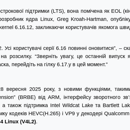
острокової підтримки (LTS), вона помічена як EOL (кі
 розробник ядра Linux, Greg Kroah-Hartman, опублік
kernel 6.16.12, закликаючи користувачів якомога шв
 Усі користувачі серії 6.16 повинні оновитися”, – ск
на розсилку. “Зверніть увагу, це останній випуск 
аска, перейдіть на гілку 6.17.y в цей момент.”
 вересня 2025 року, з новими функціями, таким
ension” (BRBE) від ARM, інтерфейсу зворотного зв’
 також підтримка Intel Wildcat Lake та Bartlett Lak
мку кодеків HEVC(H.265) і VP9 у декодері Qualcomm I
 4 Linux (V4L2)
.