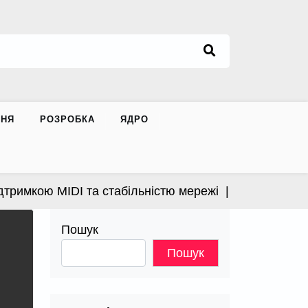
ННЯ
РОЗРОБКА
ЯДРО
имкою MIDI та стабільністю мережі |
Apple випустила
Пошук
Пошук