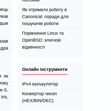
посібник
нець
Як отримати роботу в
ував
Canonical: поради для
идше
пошукачів роботи
Порівняння Linux та
OpenBSD: ключові
азав
відмінності
ядра
Онлайн інструменти
и як
язку
IPv4 калькулятор
e-S.
Конвертор чисел
ris,
(HEX/BIN/DEC)