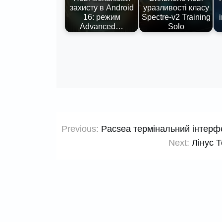
захисту в Android
уразливості класу
16: режим
Spectre-v2 Training
Advanced…
Solo
Навігація
Previous:
Pacsea термінальний інтерфе
записів
Next:
Лінус 