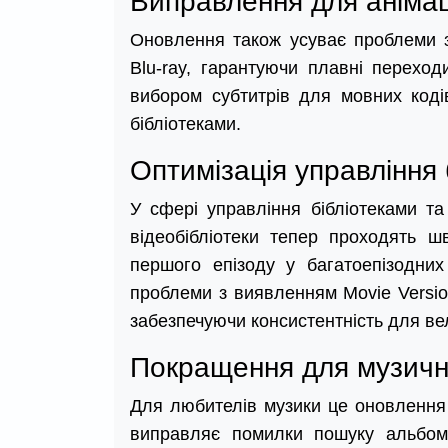
Виправлення для анімаці
Оновлення також усуває проблеми з
Blu-ray, гарантуючи плавні переход
вибором субтитрів для мовних коді
бібліотеками.
Оптимізація управління 
У сфері управління бібліотеками т
відеобібліотеки тепер проходять 
першого епізоду у багатоепізодни
проблеми з виявленням Movie Versio
забезпечуючи консистентність для ве
Покращення для музичн
Для любителів музики це оновлення
виправляє помилки пошуку альбомі