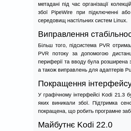
метадані під час організації колекц
збої PipeWire при підключенні аб
середовищ настільних систем Linux.
Виправлення стабільнос
Більш того, підсистема PVR отримал
PVR потоку за допомогою дистанці
периферії та вводу була розширена з
а також виправлень для адаптерів Pu
Покращення інтерфейсу
У графічному інтерфейсі Kodi 21.3 б
яких виникали збої. Підтримка сен
покращена, що робить програмне заб
Майбутнє Kodi 22.0