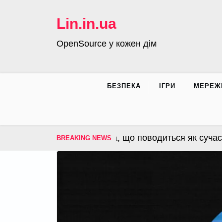
Skip
to
Lin.in.ua
content
OpenSource у кожен дім
БЕЗПЕКА
ІГРИ
МЕРЕЖ
S – операційна система, що поводиться як сучасна 
BREAKING NEWS