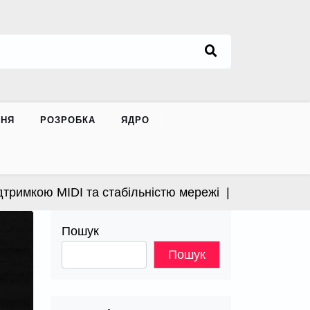
ННЯ
РОЗРОБКА
ЯДРО
имкою MIDI та стабільністю мережі |
Apple випустила
Пошук
Пошук