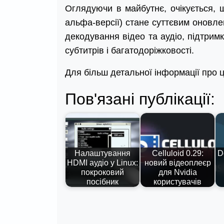
Оглядуючи в майбутнє, очікується, щ
альфа-версії) стане суттєвим оновл
декодування відео та аудіо, підтри
субтитрів і багатодоріжковості.
Для більш детальної інформації про 
Пов'язані публікації:
Налаштування
Celluloid 0.29:
D
HDMI аудіо у Linux:
новий відеоплеєр
покроковий
для Nvidia
посібник
користувачів