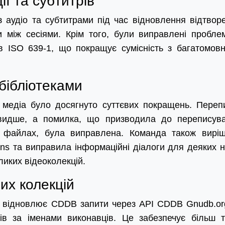
ї та субтитрів
 аудіо та субтитрами під час відновлення відтвор
и між сесіями. Крім того, були виправлені пробле
в ISO 639-1, що покращує сумісність з багатомов
бібліотеками
а медіа було досягнуто суттєвих покращень. Переп
швидше, а помилка, що призводила до переписув
х файлах, була виправлена. Команда також вирі
ns та виправила інформаційні діалоги для деяких н
ликих відеоколекцій.
их колекцій
 відновлює CDDB запити через API CDDB Gnudb.or
в за іменами виконавців. Це забезпечує більш т