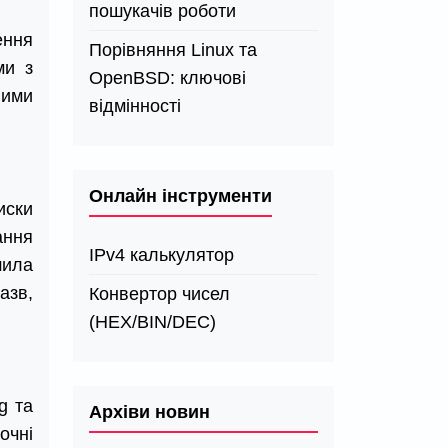
пошукачів роботи
ення
Порівняння Linux та
ми з
OpenBSD: ключові
ними
відмінності
Онлайн інструменти
иски
ання
IPv4 калькулятор
шила
азв,
Конвертор чисел
(HEX/BIN/DEC)
g та
Архіви новин
очні