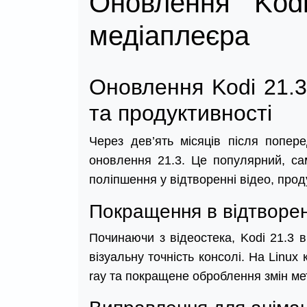
Оновлення Kod
медіаплеєра
Оновлення Kodi 21.3
та продуктивності
Через дев’ять місяців після попер
оновлення 21.3. Це популярний, сам
поліпшення у відтворенні відео, прод
Покращення в відтворен
Починаючи з відеостека, Kodi 21.3
візуальну точність консолі. На Linu
ray та покращене оброблення змін м