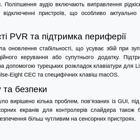
ій. Поліпшення аудіо включають виправлення рідкіс
о відключенні пристроїв, що особливо актуально
ті PVR та підтримка периферії
а оновлення стабільності, що усуває збій при зуп
йного керування або супутнього додатку. Підтр
а допомогою турецьких розкладок клавіатури для Li
lse-Eight CEC та специфічних клавіш macOS.
 та безпеки
уло вирішено кілька проблем, пов’язаних із GUI, під
сорних екранів для контролерів слайдера також 
езпечення більш чутливим на сенсорних пристроях.