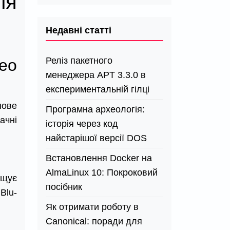
ля
Недавні статті
Реліз пакетного
део
менеджера APT 3.3.0 в
експериментальній гілці
нове
Програмна археологія:
ачні
історія через код
найстарішої версії DOS
Встановлення Docker на
AlmaLinux 10: Покроковий
ащує
посібник
Blu-
Як отримати роботу в
Canonical: поради для