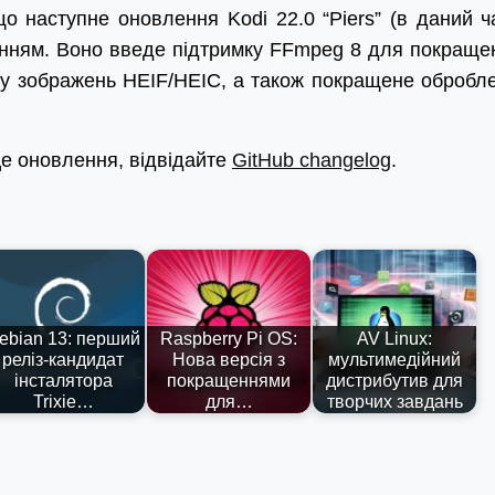
о наступне оновлення Kodi 22.0 “Piers” (в даний ч
енням. Воно введе підтримку FFmpeg 8 для покраще
мку зображень HEIF/HEIC, а також покращене обробл
це оновлення, відвідайте
GitHub changelog
.
ebian 13: перший
Raspberry Pi OS:
AV Linux:
реліз-кандидат
Нова версія з
мультимедійний
інсталятора
покращеннями
дистрибутив для
Trixie…
для…
творчих завдань