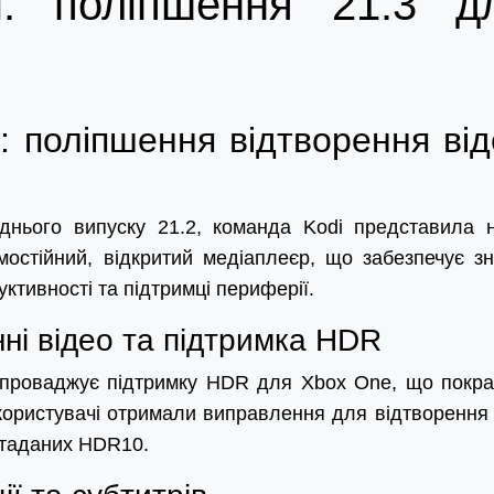
i: поліпшення 21.3 д
: поліпшення відтворення ві
еднього випуску 21.2, команда Kodi представила 
остійний, відкритий медіаплеєр, що забезпечує зн
уктивності та підтримці периферії.
ні відео та підтримка HDR
 впроваджує підтримку HDR для Xbox One, що покр
x користувачі отримали виправлення для відтворення 
етаданих HDR10.