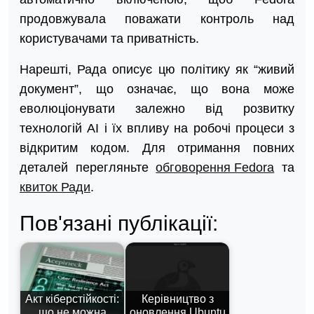
продовжувала поважати контроль над
користувачами та приватність.
Нарешті, Рада описує цю політику як “живий
документ”, що означає, що вона може
еволюціонувати залежно від розвитку
технологій AI і їх впливу на робочі процеси з
відкритим кодом. Для отримання повних
деталей перегляньте
обговорення Fedora
та
квиток Ради
.
Пов'язані публікації:
Акт кіберстійкості:
Керівництво з
що не можна
оновлення Ubuntu