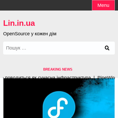
Skip
Menu
to
content
Lin.in.ua
OpenSource у кожен дім
Пошук:
BREAKING NEWS
поводиться як сучасна інфраструктура |
PipeWire 1.