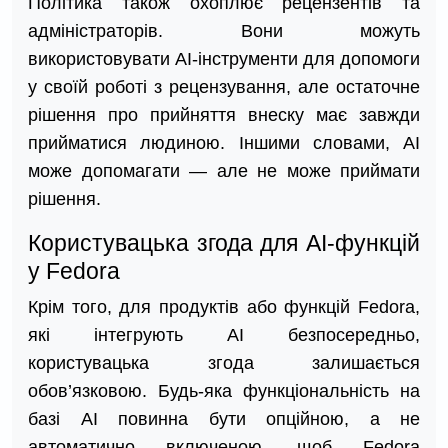
Політика також охоплює рецензентів та
адміністраторів. Вони можуть
використовувати AI-інструменти для допомоги
у своїй роботі з рецензування, але остаточне
рішення про прийняття внеску має завжди
прийматися людиною. Іншими словами, AI
може допомагати — але не може приймати
рішення.
Користувацька згода для AI-функцій
у Fedora
Крім того, для продуктів або функцій Fedora,
які інтегрують AI безпосередньо,
користувацька згода залишається
обов’язковою. Будь-яка функціональність на
базі AI повинна бути опційною, а не
автоматично включеною, щоб Fedora