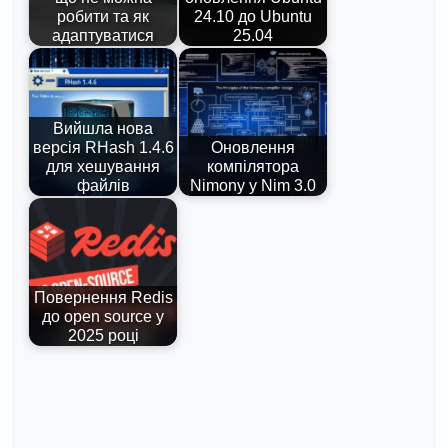
робити та як
24.10 до Ubuntu
адаптуватися
25.04
Вийшла нова
версія RHash 1.4.6
Оновлення
для хешування
компілятора
файлів
Nimony у Nim 3.0
Повернення Redis
до open source у
2025 році