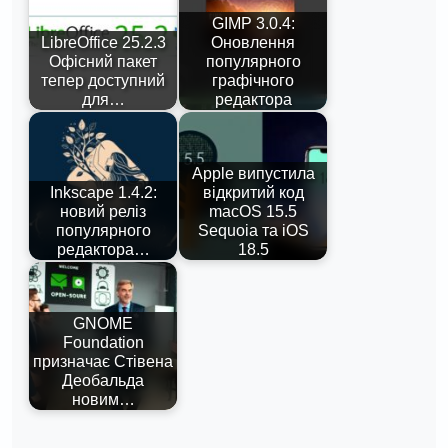
GIMP 3.0.4:
LibreOffice 25.2.3
Оновлення
Офісний пакет
популярного
тепер доступний
графічного
для…
редактора
Apple випустила
Inkscape 1.4.2:
відкритий код
новий реліз
macOS 15.5
популярного
Sequoia та iOS
редактора…
18.5
GNOME
Foundation
призначає Стівена
Деобальда
новим…