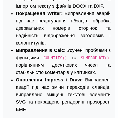
імпортом тексту з файлів DOCX та DXF.
Покращення Writer:
Виправлення аварій
під час редагування абзаців, обробка
дзеркальних номерів сторінок та
надійність відображення заголовків і
колонтитулів.
Виправлення в Calc:
Усунені проблеми з
функціями
та
,
COUNTIFS()
SUMPRODUCT()
порівнянням десяткових чисел та
стабільністю коментарів у клітинках.
Оновлення Impress і Draw:
Виправлені
аварії під час зміни переходів слайдів,
виправлено зміщені текстові елементи
SVG та покращено рендеринг прозорості
EMF.