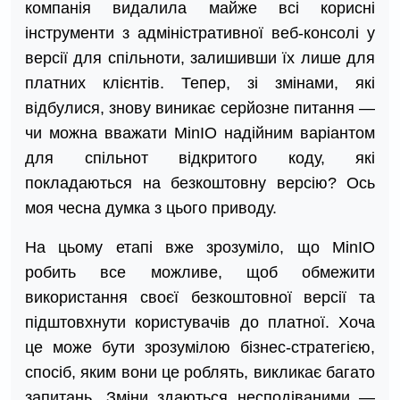
компанія видалила майже всі корисні
інструменти з адміністративної веб-консолі у
версії для спільноти, залишивши їх лише для
платних клієнтів. Тепер, зі змінами, які
відбулися, знову виникає серйозне питання —
чи можна вважати MinIO надійним варіантом
для спільнот відкритого коду, які
покладаються на безкоштовну версію? Ось
моя чесна думка з цього приводу.
На цьому етапі вже зрозуміло, що MinIO
робить все можливе, щоб обмежити
використання своєї безкоштовної версії та
підштовхнути користувачів до платної. Хоча
це може бути зрозумілою бізнес-стратегією,
спосіб, яким вони це роблять, викликає багато
запитань. Зміни здаються несподіваними —