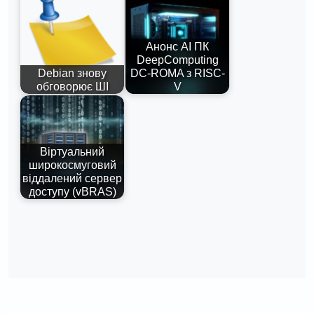
Анонс AI ПК
DeepComputing
Debian знову
DC-ROMA з RISC-
обговорює ШІ
V
Віртуальний
широкосмуговий
віддалений сервер
доступу (vBRAS)