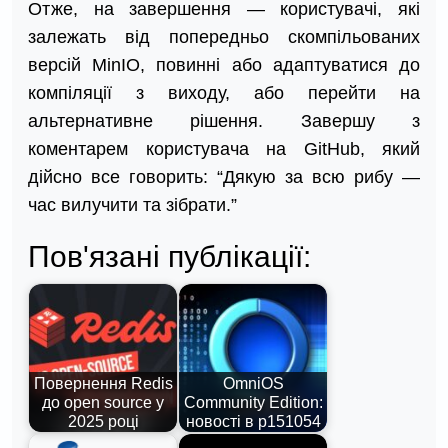
Отже, на завершення — користувачі, які
залежать від попередньо скомпільованих
версій MinIO, повинні або адаптуватися до
компіляції з виходу, або перейти на
альтернативне рішення. Завершу з
коментарем користувача на GitHub, який
дійсно все говорить: “Дякую за всю рибу —
час вилучити та зібрати.”
Пов'язані публікації:
Повернення Redis
OmniOS
до open source у
Community Edition:
2025 році
новості в р151054