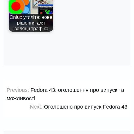
Oniux утиліта: нове
рішення для
ізоляції трафіка
Навігація
Previous:
Fedora 43: оголошення про випуск та
записів
можливості
Next:
Оголошено про випуск Fedora 43