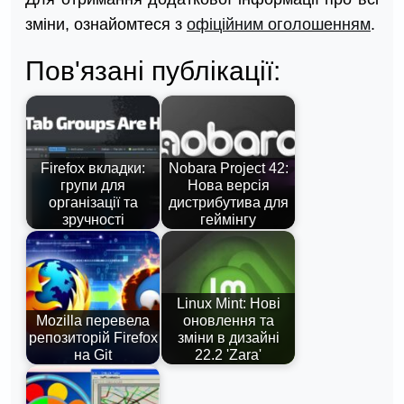
зміни, ознайомтеся з
офіційним оголошенням
.
Пов'язані публікації:
Firefox вкладки:
Nobara Project 42:
групи для
Нова версія
організації та
дистрибутива для
зручності
геймінгу
Linux Mint: Нові
Mozilla перевела
оновлення та
репозиторій Firefox
зміни в дизайні
на Git
22.2 'Zara'