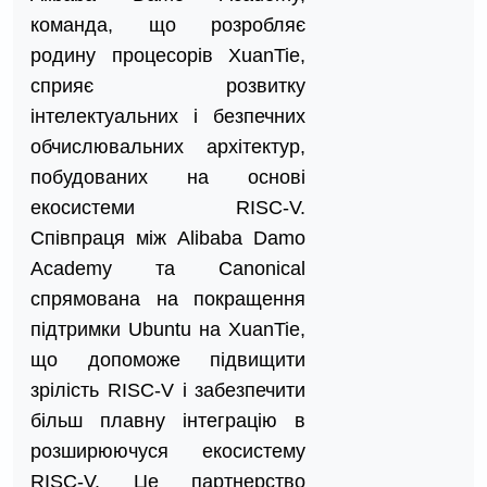
команда, що розробляє
родину процесорів XuanTie,
сприяє розвитку
інтелектуальних і безпечних
обчислювальних архітектур,
побудованих на основі
екосистеми RISC-V.
Співпраця між Alibaba Damo
Academy та Canonical
спрямована на покращення
підтримки Ubuntu на XuanTie,
що допоможе підвищити
зрілість RISC-V і забезпечити
більш плавну інтеграцію в
розширюючуся екосистему
RISC-V. Це партнерство