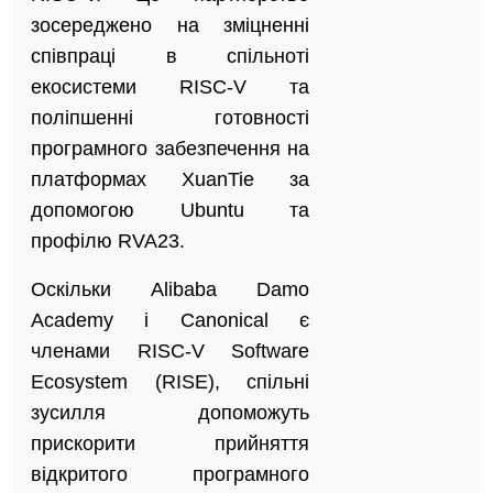
зосереджено на зміцненні
співпраці в спільноті
екосистеми RISC-V та
поліпшенні готовності
програмного забезпечення на
платформах XuanTie за
допомогою Ubuntu та
профілю RVA23.
Оскільки Alibaba Damo
Academy і Canonical є
членами RISC-V Software
Ecosystem (RISE), спільні
зусилля допоможуть
прискорити прийняття
відкритого програмного