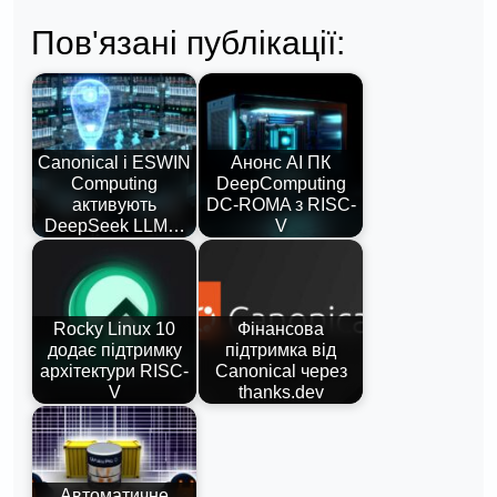
Пов'язані публікації:
Canonical і ESWIN
Анонс AI ПК
Computing
DeepComputing
активують
DC-ROMA з RISC-
DeepSeek LLM…
V
Rocky Linux 10
Фінансова
додає підтримку
підтримка від
архітектури RISC-
Canonical через
V
thanks.dev
Автоматичне