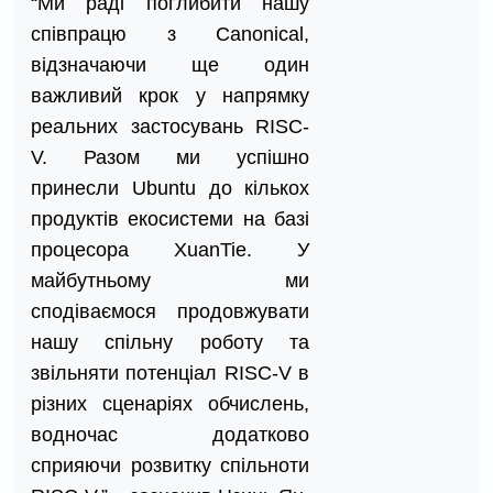
“Ми раді поглибити нашу
співпрацю з Canonical,
відзначаючи ще один
важливий крок у напрямку
реальних застосувань RISC-
V. Разом ми успішно
принесли Ubuntu до кількох
продуктів екосистеми на базі
процесора XuanTie. У
майбутньому ми
сподіваємося продовжувати
нашу спільну роботу та
звільняти потенціал RISC-V в
різних сценаріях обчислень,
водночас додатково
сприяючи розвитку спільноти