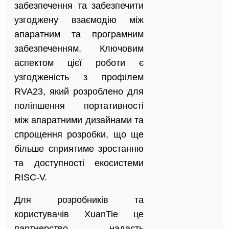
забезпечення та забезпечити
узгоджену взаємодію між
апаратним та програмним
забезпеченням. Ключовим
аспектом цієї роботи є
узгодженість з профілем
RVA23, який розроблено для
поліпшення портативності
між апаратними дизайнами та
спрощення розробки, що ще
більше сприятиме зростанню
та доступності екосистеми
RISC-V.
Для розробників та
користувачів XuanTie це
партнерство надасть