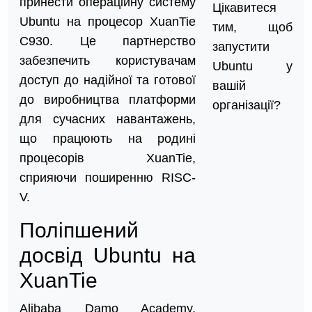
принести операційну систему
Цікавитеся
Ubuntu на процесор XuanTie
тим, щоб
C930. Це партнерство
запустити
забезпечить користувачам
Ubuntu у
доступ до надійної та готової
вашій
до виробництва платформи
організації?
для сучасних навантажень,
що працюють на родині
процесорів XuanTie,
сприяючи поширенню RISC-
V.
Поліпшений
досвід Ubuntu на
XuanTie
Alibaba Damo Academy,