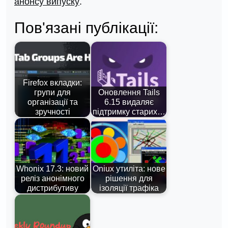
анонсу випуску
.
Пов'язані публікації:
Firefox вкладки:
групи для
Оновлення Tails
організації та
6.15 видаляє
зручності
підтримку старих…
Whonix 17.3: новий
Oniux утиліта: нове
реліз анонімного
рішення для
дистрибутиву
ізоляції трафіка