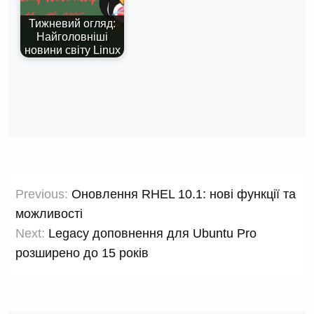
Тижневий огляд:
Найголовніші
новини світу Linux
Навігація
Previous:
Оновлення RHEL 10.1: нові функції та
записів
можливості
Next:
Legacy доповнення для Ubuntu Pro
розширено до 15 років