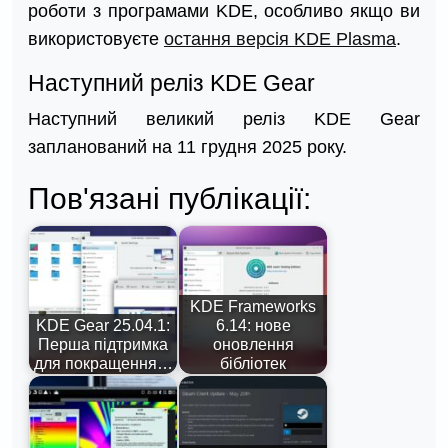
роботи з програмами KDE, особливо якщо ви
використовуєте
остання версія KDE Plasma
.
Наступний реліз KDE Gear
Наступний великий реліз KDE Gear
запланований на 11 грудня 2025 року.
Пов'язані публікації:
KDE Frameworks
KDE Gear 25.04.1:
6.14: нове
Перша підтримка
оновлення
для покращення…
бібліотек