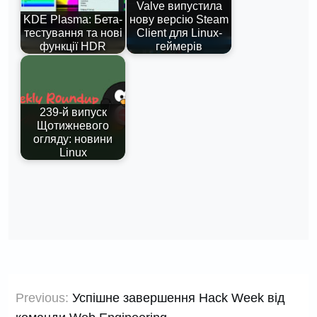
Valve випустила
KDE Plasma: Бета-
нову версію Steam
тестування та нові
Client для Linux-
функції HDR
геймерів
239-й випуск
Щотижневого
огляду: новини
Linux
Навігація
Previous:
Успішне завершення Hack Week від
записів