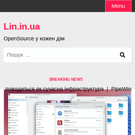
Skip
Menu
to
content
Lin.in.ua
OpenSource у кожен дім
Пошук:
BREAKING NEWS
поводиться як сучасна інфраструктура |
PipeWire 1.