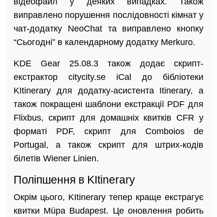
відеофайл у деяких випадках. Також
виправлено порушення послідовності кімнат у
чат-додатку NeoChat та виправлено кнопку
“Сьогодні” в календарному додатку Merkuro.
KDE Gear 25.08.3 також додає скрипт-
екстрактор citycity.se iCal до бібліотеки
KItinerary для додатку-асистента Itinerary, а
також покращені шаблони екстракції PDF для
Flixbus, скрипт для домашніх квитків CFR у
форматі PDF, скрипт для Comboios de
Portugal, а також скрипт для штрих-кодів
білетів Wiener Linien.
Поліпшення в KItinerary
Окрім цього, KItinerary тепер краще екстрагує
квитки Müpa Budapest. Це оновлення робить