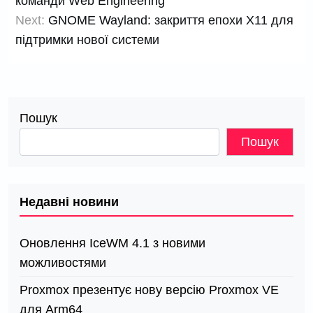
команди Web Engineering
Next:
GNOME Wayland: закриття епохи X11 для
підтримки нової системи
Пошук
Пошук
Недавні новини
Оновлення IceWM 4.1 з новими
можливостями
Proxmox презентує нову версію Proxmox VE
для Arm64