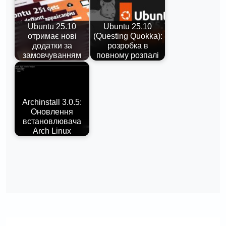
Ubuntu 25.10
Ubuntu 25.10
отримає нові
(Questing Quokka):
додатки за
розробка в
замовчуванням
повному розпалі
Archinstall 3.0.5:
Оновлення
встановлювача
Arch Linux
Навігація