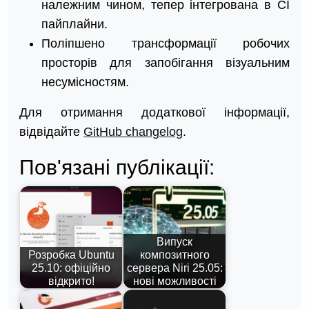
належним чином, тепер інтегрована в CI
пайплайни.
Поліпшено трансформації робочих
просторів для запобігання візуальним
несумісностям.
Для отримання додаткової інформації,
відвідайте
GitHub changelog
.
Пов'язані публікації:
Випуск
Розробка Ubuntu
композитного
25.10: офіційно
сервера Niri 25.05:
відкрито!
нові можливості