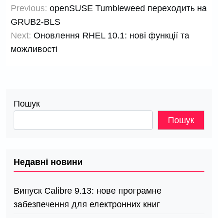
Previous:
openSUSE Tumbleweed переходить на
записів
GRUB2-BLS
Next:
Оновлення RHEL 10.1: нові функції та
можливості
Пошук
Пошук
Недавні новини
Випуск Calibre 9.13: нове програмне
забезпечення для електронних книг