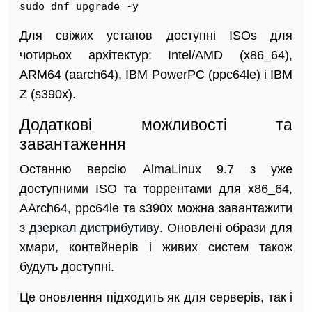
sudo dnf upgrade -y
Для свіжих установ доступні ISOs для
чотирьох архітектур: Intel/AMD (x86_64),
ARM64 (aarch64), IBM PowerPC (ppc64le) і IBM
Z (s390x).
Додаткові можливості та
завантаження
Останню версію AlmaLinux 9.7 з уже
доступними ISO та торрентами для x86_64,
AArch64, ppc64le та s390x можна завантажити
з
дзеркал дистрибутиву
. Оновлені образи для
хмари, контейнерів і живих систем також
будуть доступні.
Це оновлення підходить як для серверів, так і