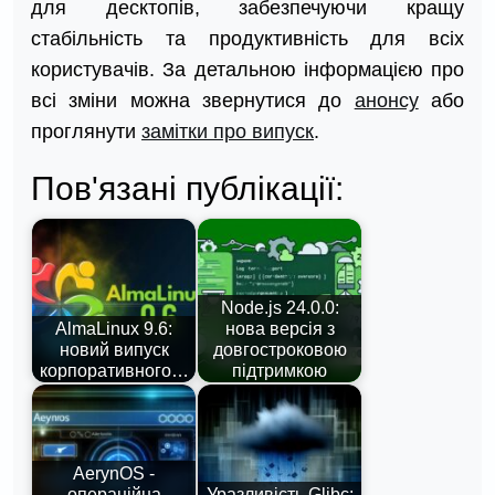
для десктопів, забезпечуючи кращу
стабільність та продуктивність для всіх
користувачів. За детальною інформацією про
всі зміни можна звернутися до
анонсу
або
проглянути
замітки про випуск
.
Пов'язані публікації:
Node.js 24.0.0:
AlmaLinux 9.6:
нова версія з
новий випуск
довгостроковою
корпоративного…
підтримкою
AerynOS -
операційна
Уразливість Glibc: