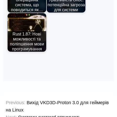
система, що
потенційна загроза
поводиться як…
для системи
Rust 1.87: Нові
можливості та
поліпшення мови
програмування
Навігація
Previous:
Вихід VKD3D-Proton 3.0 для геймерів
записів
на Linux