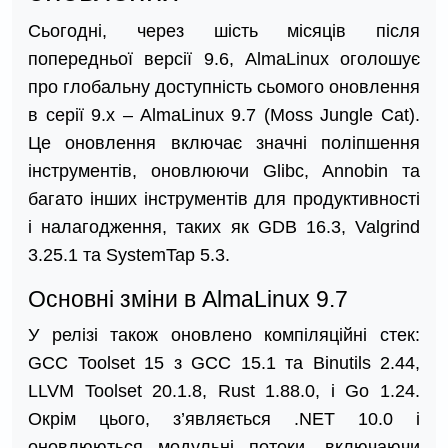
Сьогодні, через шість місяців після
попередньої версії 9.6, AlmaLinux оголошує
про глобальну доступність сьомого оновлення
в серії 9.x – AlmaLinux 9.7 (Moss Jungle Cat).
Це оновлення включає значні поліпшення
інструментів, оновлюючи Glibc, Annobin та
багато інших інструментів для продуктивності
і налагодження, таких як GDB 16.3, Valgrind
3.25.1 та SystemTap 5.3.
Основні зміни в AlmaLinux 9.7
У релізі також оновлено компіляційні стек:
GCC Toolset 15 з GCC 15.1 та Binutils 2.44,
LLVM Toolset 20.1.8, Rust 1.88.0, і Go 1.24.
Окрім цього, з’являється .NET 10.0 і
оновлюються модульні потоки, включаючи