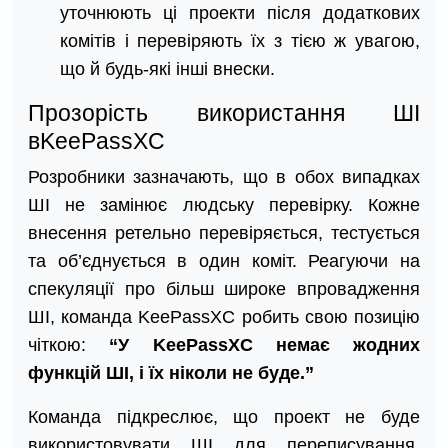
уточнюють ці проекти після додаткових
комітів і перевіряють їх з тією ж увагою,
що й будь-які інші внески.
Прозорість використання ШІ
вKeePassXC
Розробники зазначають, що в обох випадках
ШІ не замінює людську перевірку. Кожне
внесення ретельно перевіряється, тестується
та об’єднується в один коміт. Реагуючи на
спекуляції про більш широке впровадження
ШІ, команда KeePassXC робить свою позицію
чіткою:
“У KeePassXC немає жодних
функцій ШІ, і їх ніколи не буде.”
Команда підкреслює, що проект не буде
використовувати ШІ для переписування,