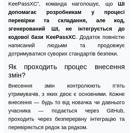
KeePassXC”, команда наголошує, що
ШІ
допомагає розробникам у процесі
перевірки та складання, але код,
згенерований ШІ, не інтегрується до
кодової бази KeePassXC
. Додаток повністю
написаний людьми та продовжує
дотримуватися суворих стандартів безпеки.
Як проходить процес внесення
змін?
Внесення змін контролюють п’ять
утримувачів, з яких двоє є основними. Кожне
внесення — будь то від новачка чи давнього
учасника — подається через GitHub,
проходить через безперервну інтеграцію та
перевіряється рядок за рядком.