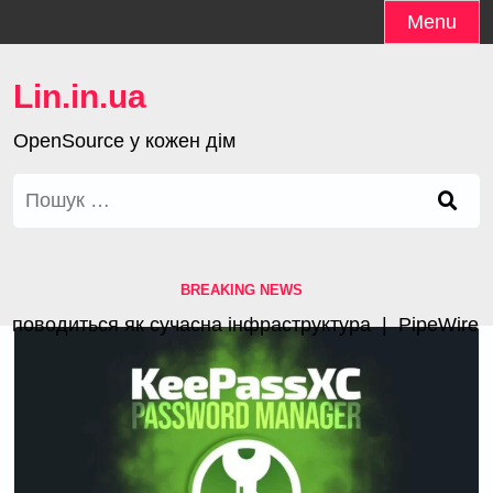
Skip
Menu
to
content
Lin.in.ua
OpenSource у кожен дім
Пошук:
BREAKING NEWS
оводиться як сучасна інфраструктура |
PipeWire 1.4