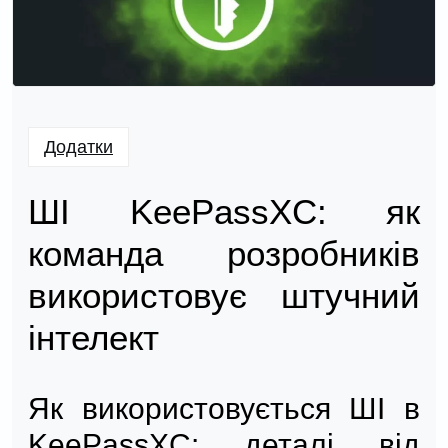
Додатки
ШІ KeePassXC: як
команда розробників
використовує штучний
інтелект
Як використовується ШІ в
KeePassXC: деталі від