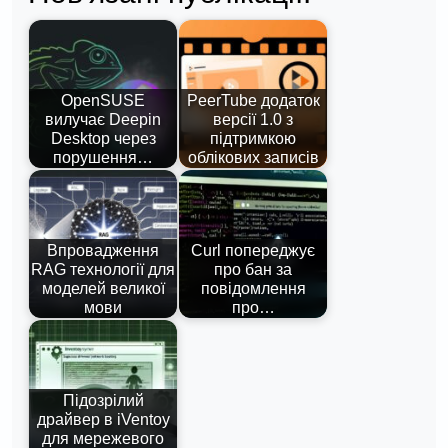
OpenSUSE
PeerTube додаток
вилучає Deepin
версії 1.0 з
Desktop через
підтримкою
порушення…
облікових записів
Впровадження
Curl попереджує
RAG технології для
про бан за
моделей великої
повідомлення
мови
про…
Підозрілий
драйвер в iVentoy
для мережевого