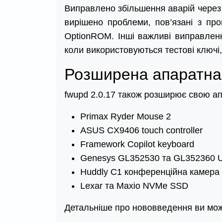
Виправлено збільшення аварій через ф
вирішено проблеми, пов’язані з про
OptionROM. Інші важливі виправлен
коли використовуються тестові ключі,
Розширена апаратна 
fwupd 2.0.17 також розширює свою ап
Primax Ryder Mouse 2
ASUS CX9406 touch controller
Framework Copilot keyboard
Genesys GL352530 та GL352360 
Huddly C1 конференційна камера
Lexar та Maxio NVMe SSD
Детальніше про нововведення ви мож