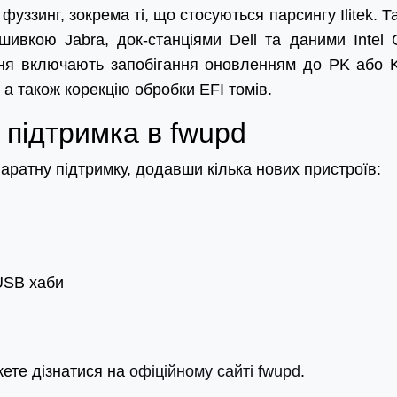
уззинг, зокрема ті, що стосуються парсингу Ilitek. Т
шивкою Jabra, док-станціями Dell та даними Intel
ня включають запобігання оновленням до PK або 
 а також корекцію обробки EFI томів.
підтримка в fwupd
аратну підтримку, додавши кілька нових пристроїв:
USB хаби
ете дізнатися на
офіційному сайті fwupd
.