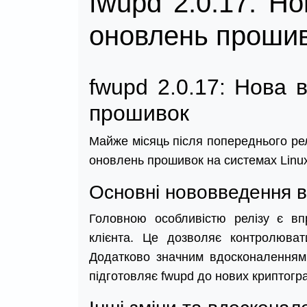
fwupd 2.0.17: Н
оновлень проши
fwupd 2.0.17: Нова 
прошивок
Майже місяць після попереднього рел
оновлень прошивок на системах Linux,
Основні нововведення в
Головною особливістю релізу є вп
клієнта. Це дозволяє контролюват
Додатково значним вдосконаленням є
підготовляє fwupd до нових криптогр