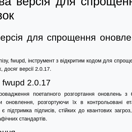
ова версія для спрощен
вок
версія для спрощення оновле
ізу, fwupd, інструмент з відкритим кодом для спрощ
 досяг версії 2.0.17.
 fwupd 2.0.17
ровадження поетапного розгортання оновлень з 
и оновлення, розгортуючи їх в контрольовані ет
 підтримка підписів, стійких до квантових загроз
афічних стандартів.