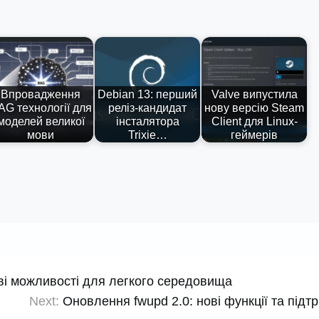
Впровадження
Debian 13: перший
Valve випустила
AG технології для
реліз-кандидат
нову версію Steam
моделей великої
інсталятора
Client для Linux-
мови
Trixie…
геймерів
ові можливості для легкого середовища
Next:
Оновлення fwupd 2.0: нові функції та підт