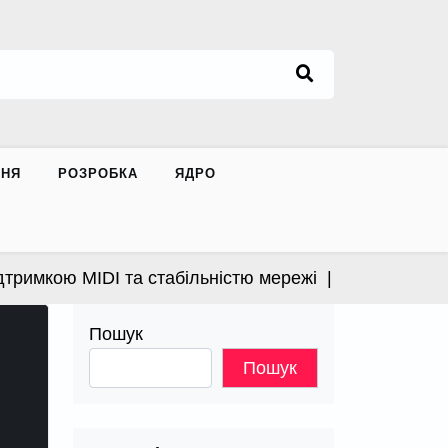
ННЯ
РОЗРОБКА
ЯДРО
имкою MIDI та стабільністю мережі |
Apple випустила
Пошук
Пошук