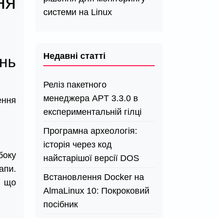
ня
системи на Linux
Недавні статті
нь
Реліз пакетного
менеджера APT 3.3.0 в
ення
експериментальній гілці
Програмна археологія:
історія через код
боку
найстарішої версії DOS
апи.
Встановлення Docker на
, що
AlmaLinux 10: Покроковий
посібник