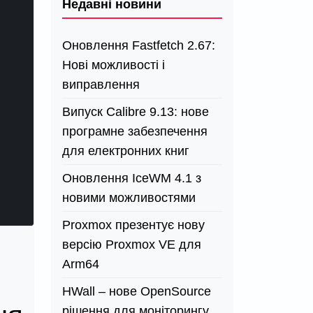
Недавні новини
Оновлення Fastfetch 2.67:
Нові можливості і
виправлення
Випуск Calibre 9.13: нове
програмне забезпечення
для електронних книг
Оновлення IceWM 4.1 з
новими можливостями
Proxmox презентує нову
версію Proxmox VE для
Arm64
HWall – нове OpenSource
рішення для моніторингу