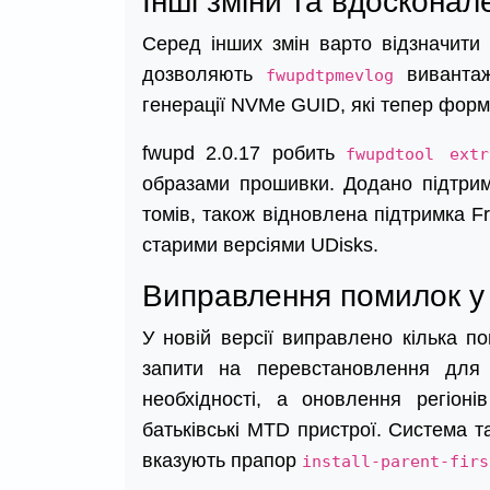
Інші зміни та вдосконал
Серед інших змін варто відзначити 
дозволяють
вивантаж
fwupdtpmevlog
генерації NVMe GUID, які тепер форм
fwupd 2.0.17 робить
fwupdtool extr
образами прошивки. Додано підтри
томів, також відновлена підтримка Fr
старими версіями UDisks.
Виправлення помилок у 
У новій версії виправлено кілька по
запити на перевстановлення для 
необхідності, а оновлення регіон
батьківські MTD пристрої. Система т
вказують прапор
install-parent-firs