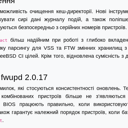
ення
можливість очищення кеш-директорії. Нові інструм
увати сирі дані журналу подій, а також поліпш
уються безпосередньо з серійних номерів пристроїв.
більш надійним при роботі з глибоко вкладе
act
мку парсингу для VSS та FTW змінних хранилищ з
eeBSD CI цілей. Крім того, відновлена сумісність з 
fwupd 2.0.17
милок, які стосуються консистентності оновлень. Т
комбінованих пристроїв більше не з’являються
ів BIOS працюють правильно, коли використовую
акож гарантує належний порядок пристроїв, коли ба
.
t