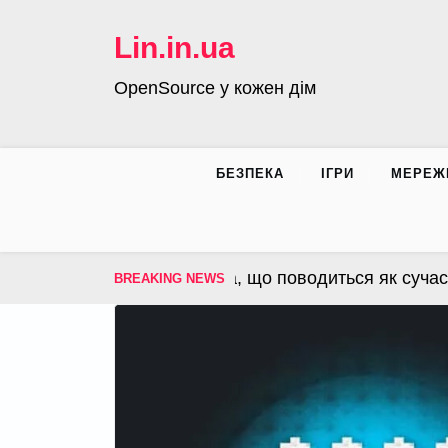
Skip
to
Lin.in.ua
content
OpenSource у кожен дім
БЕЗПЕКА
ІГРИ
МЕРЕЖ
S – операційна система, що поводиться як сучасна 
BREAKING NEWS