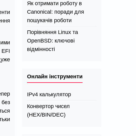
Як отримати роботу в
Canonical: поради для
енти
пошукачів роботи
ення
Порівняння Linux та
OpenBSD: ключові
ними
відмінності
 EFI
дуже
Онлайн інструменти
епер
IPv4 калькулятор
 без
Конвертор чисел
ться
(HEX/BIN/DEC)
тьки