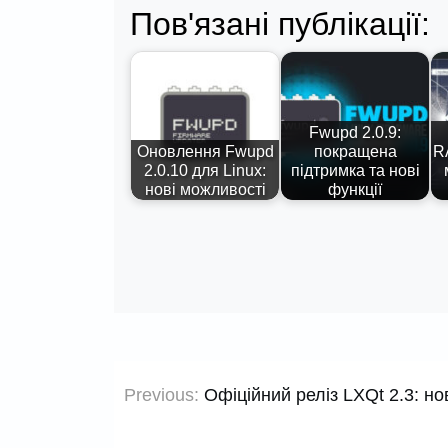
Пов'язані публікації:
Fwupd 2.0.9:
Оновлення Fwupd
покращена
R
2.0.10 для Linux:
підтримка та нові
нові можливості
функції
Навігація
Previous:
Офіційний реліз LXQt 2.3: н
записів