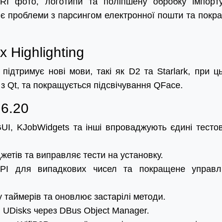
RI фото, логотипи та поліпшену обробку імпорт
є проблеми з парсингом електронної пошти та покр
 Highlighting
 підтримує нові мови, такі як D2 та Starlark, при ц
з Qt, та покращується підсвічування QFace.
 6.20
I, KJobWidgets та інші впроваджують єдині тестов
жетів та виправляє тести на установку.
 API для випадкових чисел та покращене управл
 таймерів та оновлює застарілі методи.
 UDisks через DBus Object Manager.