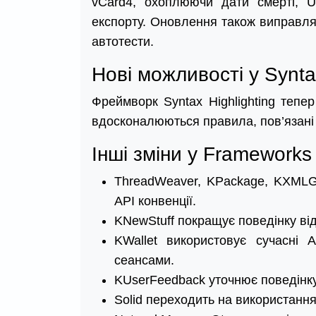
vCard4, охоплюючи дати смерті, U
експорту. Оновлення також виправля
автотести.
Нові можливості у Syntax
Фреймворк Syntax Highlighting тепер
вдосконалюються правила, пов’язані 
Інші зміни у Frameworks
ThreadWeaver, KPackage, KXMLGU
API конвенції.
KNewStuff покращує поведінку від
KWallet використовує сучасні
сеансами.
KUserFeedback уточнює поведінку
Solid переходить на використання