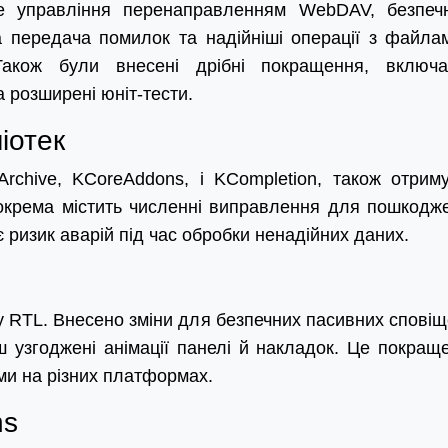
е управління перенаправленням WebDAV, безпеч
 передача помилок та надійніші операції з файла
акож були внесені дрібні покращення, включ
 розширені юніт-тести.
іотек
KArchive, KCoreAddons, і KCompletion, також отрим
зокрема містить численні виправлення для пошкодж
є ризик аварій під час обробки ненадійних даних.
ку RTL. Внесено зміни для безпечних пасивних сповіщ
 узгоджені анімації панелі й накладок. Це покращ
ми на різних платформах.
ns