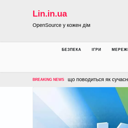
Skip
to
Lin.in.ua
content
OpenSource у кожен дім
БЕЗПЕКА
ІГРИ
МЕРЕЖ
– операційна система, що поводиться як сучасна ін
BREAKING NEWS