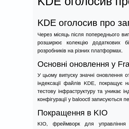
KDE оголосив пр
KDE оголосив про за
Через місяць після попереднього вип
розширює колекцію додаткових бі
розробників на різних платформах.
Основні оновлення у Fr
У цьому випуску значні оновлення от
індексації файлів KDE, покращує н
тестову інфраструктуру та уникає ін
конфігурації у balooctl записуються 
Покращення в KIO
KIO, фреймворк для управління 