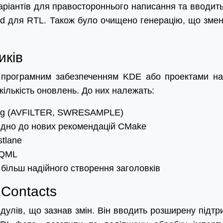
ріантів для правостороннього написання та вводить
end для RTL. Також було очищено генерацію, що зме
иків
 програмним забезпеченням KDE або проектами на
кількість оновлень. До них належать:
peg (AVFILTER, SWRESAMPLE)
відно до нових рекомендацій CMake
tlane
 QML
 більш надійного створення заголовків
Contacts
дулів, що зазнав змін. Він вводить розширену підтр