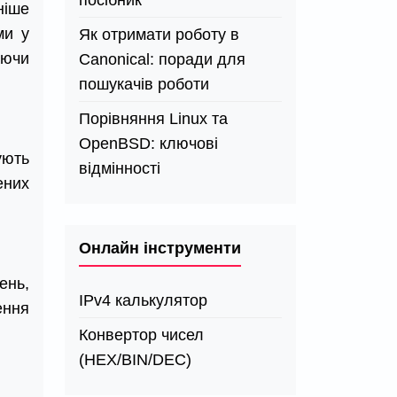
посібник
ніше
ми у
Як отримати роботу в
аючи
Canonical: поради для
пошукачів роботи
Порівняння Linux та
OpenBSD: ключові
ують
відмінності
ених
Онлайн інструменти
ень,
IPv4 калькулятор
ення
Конвертор чисел
(HEX/BIN/DEC)