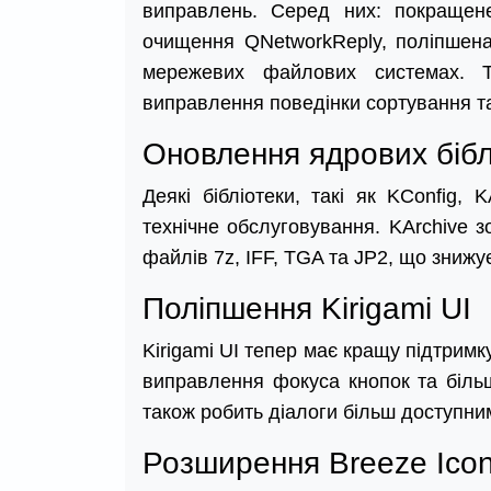
виправлень. Серед них: покращен
очищення QNetworkReply, поліпшена
мережевих файлових системах. Т
виправлення поведінки сортування та
Оновлення ядрових бібл
Деякі бібліотеки, такі як KConfig, 
технічне обслуговування. KArchive 
файлів 7z, IFF, TGA та JP2, що знижу
Поліпшення Kirigami UI
Kirigami UI тепер має кращу підтрим
виправлення фокуса кнопок та більш
також робить діалоги більш доступни
Розширення Breeze Ico