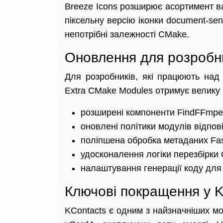
Breeze Icons розширює асортимент ва
піксельну версію іконки document-s
непотрібні залежності CMake.
Оновлення для розробн
Для розробників, які працюють над
Extra CMake Modules отримує велику 
розширені компоненти FindFFm
оновлені політики модулів відпо
поліпшена обробка метаданих Fas
удосконалення логіки перезбірки
налаштування генерації коду для
Ключові покращення у K
KContacts є одним з найзначніших мо