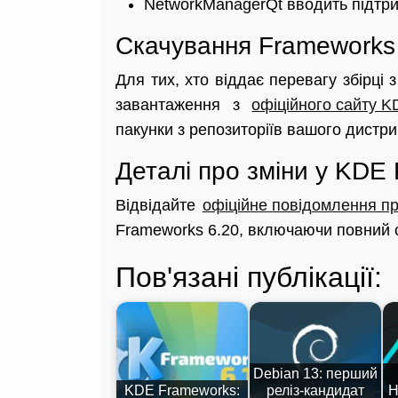
NetworkManagerQt вводить підтри
Скачування Frameworks
Для тих, хто віддає перевагу збірці
завантаження з
офіційного сайту 
пакунки з репозиторіїв вашого дистри
Деталі про зміни у KDE
Відвідайте
офіційне повідомлення пр
Frameworks 6.20, включаючи повний 
Пов'язані публікації:
Debian 13: перший
KDE Frameworks:
реліз-кандидат
Н