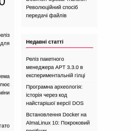
0
Революційний спосіб
передачі файлів
еліз
Недавні статті
 для
Реліз пакетного
менеджера APT 3.3.0 в
експериментальній гілці
тема
влює
Програмна археологія:
міни
історія через код
найстарішої версії DOS
Встановлення Docker на
AlmaLinux 10: Покроковий
гато