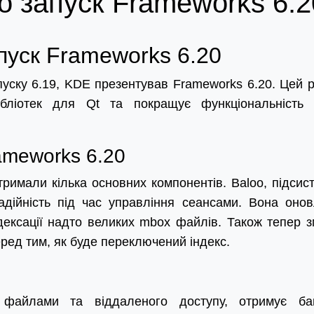
о запуск Frameworks 6.2
пуск Frameworks 6.20
уску 6.19, KDE презентував Frameworks 6.20. Цей р
бліотек для Qt та покращує функціональність
ameworks 6.20
римали кілька основних компонентів. Baloo, підсис
адійність під час управління сеансами. Вона оно
дексації надто великих mbox файлів. Також тепер з
перед тим, як буде переключений індекс.
файлами та віддаленого доступу, отримує ба