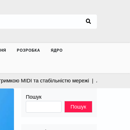
ННЯ
РОЗРОБКА
ЯДРО
кою MIDI та стабільністю мережі |
Apple випустила в
Пошук
Пошук