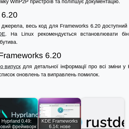
мку WifiP2P пристроїв та поліпшує документацію.
 6.20
 з джерела, весь код для Frameworks 6.20 доступний
KDE
. На Linux рекомендується встановлювати бін
бутива.
 Frameworks 6.20
о випуск
для детальної інформації про всі зміни у
список оновлень та виправлень помилок.
Hyprland 0.49:
KDE Frameworks
овий фреймворк
6.14: нове